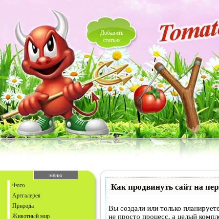
Добавить
статью
меню
Фото
Как продвинуть сайт на пе
Артгалерея
Природа
Вы создали или только планируете
Животный мир
не просто процесс, а целый комп