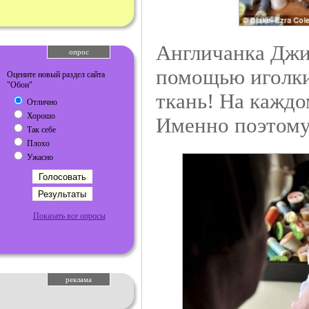
Англичанка Джи
опрос
помощью иголки
Оцените новый раздел сайта
"Обои"
ткань! На кажд
Отлично
Хорошо
Именно поэтому 
Так себе
Плохо
Ужасно
Показать все опросы
реклама