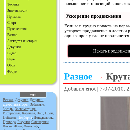
повышение его позиций в поисков
Техника
Знаменитости
Ускорение продвижения
Приколы
Спорт
Если вам трудно попасть на перв
Путешествия
ускоряет продвижение в десятки р
Разное
один запрос у вас не продвинется 
Анекдоты и истории
Девушки
Начать продвижен
Видео
Игры
Обои
Форум
Разное
→
Крут
Добавил
enot
| 7-07-2010, 
теги
Всякая
,
Девушка
,
Девушки
,
Демотиваторы
,
Забавные
,
Звезды
,
Звероматрицы
,
Интересные
,
Картины
,
Наш
,
Обои
,
Пейзажи
,
Подборка
,
Понедельник
,
Природа
,
Рисунки
,
Смешарики
,
Факты
,
Фото
,
Фотограф
,