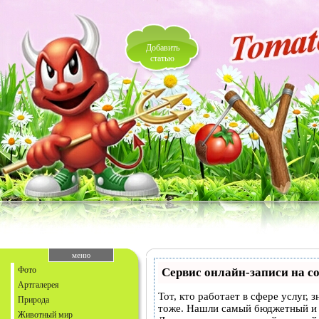
Добавить
статью
меню
Фото
Сервис онлайн-записи на с
Артгалерея
Тот, кто работает в сфере услуг,
Природа
тоже. Нашли самый бюджетный и
Животный мир