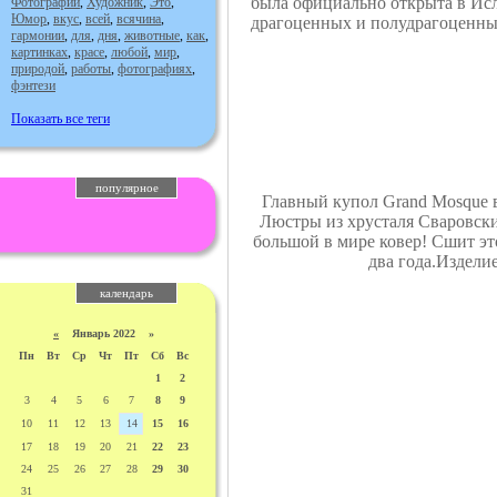
была официально открыта в Исл
Фотографии
,
Художник
,
Это
,
Юмор
,
вкус
,
всей
,
всячина
,
драгоценных и полудрагоценных
гармонии
,
для
,
дня
,
животные
,
как
,
картинках
,
красе
,
любой
,
мир
,
природой
,
работы
,
фотографиях
,
фэнтези
Показать все теги
популярное
Главный купол Grand Mosque в
Люстры из хрусталя Сваровски
большой в мире ковер! Сшит эт
два года.Издели
календарь
«
Январь 2022 »
Пн
Вт
Ср
Чт
Пт
Сб
Вс
1
2
3
4
5
6
7
8
9
10
11
12
13
14
15
16
17
18
19
20
21
22
23
24
25
26
27
28
29
30
31