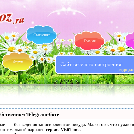
Статистика
Главная
Форум
Сайт веселого настроения!
ресурс дл
обственном Telegram-боте
 знает — без ведения записи клиентов никуда. Мало того, что нужно
 оптимальный вариант:
сервис VisitTime.