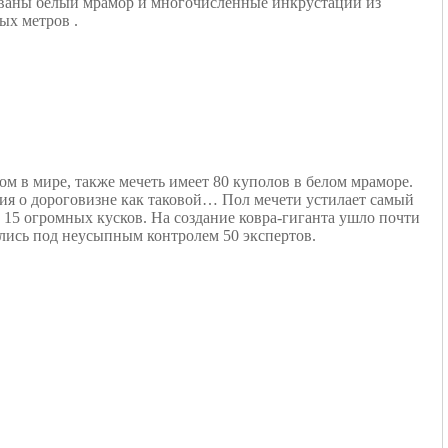
ованы белый мрамор и многочисленные инкрустации из
ых метров .
 в мире, также мечеть имеет 80 куполов в белом мраморе.
ия о дороговизне как таковой… Пол мечети устилает самый
 15 огромных кусков. На создание ковра-гиганта ушло почти
ились под неусыпным контролем 50 экспертов.