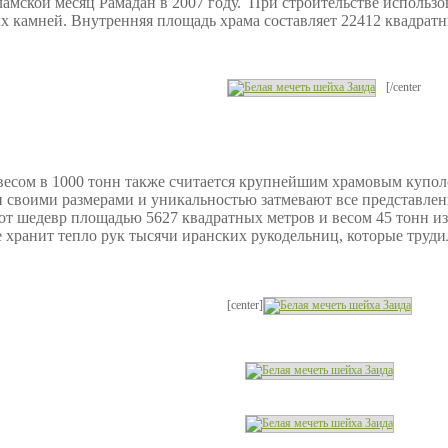
амской месяц Рамадан в 2007 году.
При строительстве использ
 камней. Внутренняя площадь храма составляет 22412 квадратн
[/center
есом в 1000 тонн также считается крупнейшим храмовым куполом
 своими размерами и уникальностью затмевают все представлен
от шедевр площадью 5627 квадратных метров и весом 45 тонн из
е хранит тепло рук тысячи иранских рукодельниц, которые труд
[center]