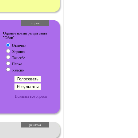
опрос
Оцените новый раздел сайта
"Обои"
Отлично
Хорошо
Так себе
Плохо
Ужасно
Показать все опросы
реклама