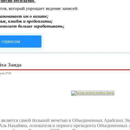
 месяц бесплатно
.
стов, который упрощает ведение записей:
апоминает им о визите;
вые, кэшбэк и предоплаты;
помогает больше зарабатывать;
я сервисом
йха Заида
нули 2720
 является самой большой мечетью в Объединенных Арабских Эми
 Аль Нахайяна, основателя и первого президента Объединенных