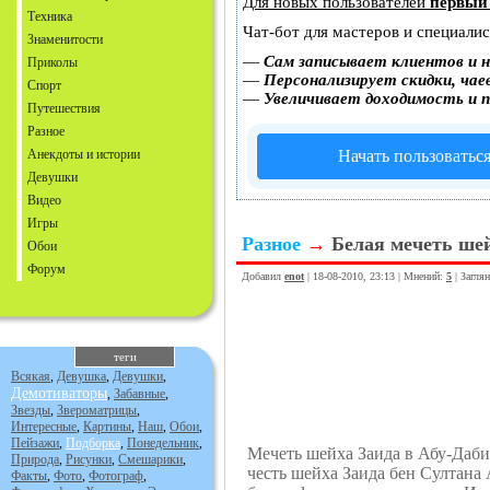
Для новых пользователей
первый
Техника
Чат-бот для мастеров и специали
Знаменитости
—
Сам записывает клиентов и н
Приколы
—
Персонализирует скидки, чае
Спорт
—
Увеличивает доходимость и 
Путешествия
Разное
Анекдоты и истории
Начать пользоватьс
Девушки
Видео
Игры
Разное
→
Белая мечеть ше
Обои
Форум
Добавил
enot
| 18-08-2010, 23:13 | Мнений:
5
| Загля
теги
Всякая
,
Девушка
,
Девушки
,
Демотиваторы
,
Забавные
,
Звезды
,
Звероматрицы
,
Интересные
,
Картины
,
Наш
,
Обои
,
Пейзажи
,
Подборка
,
Понедельник
,
Мечеть шейха Заида в Абу-Даби
Природа
,
Рисунки
,
Смешарики
,
честь шейха Заида бен Султана
Факты
,
Фото
,
Фотограф
,