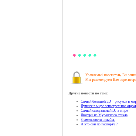
Уважаемый посетитель, Вы зашли
Мы рекомендуем Вам зарегистрир
Другие новости по теме:
Самый большой 3D – рисунок в ми
Лучшее в мире огнестрельное оружи
Самый сексуальный DJ в мире
Люстры из Муранского стекла
Знаменитости и рыбы.
А кто они по паспорту ?