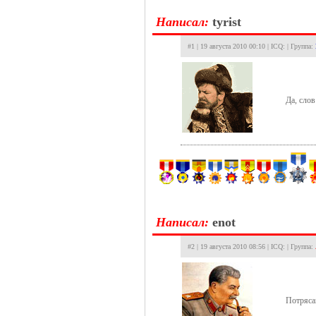
Hаписал:
tyrist
#1 | 19 августа 2010 00:10 | ICQ: | Группа:
Да, слов
Hаписал:
enot
#2 | 19 августа 2010 08:56 | ICQ: | Группа:
Потряс