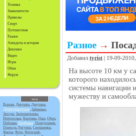
Техника
Знаменитости
Приколы
Спорт
Путешествия
Разное
Разное
→
Посад
Анекдоты и истории
Девушки
Видео
Добавил
tyrist
| 19-09-2010
Игры
Обои
На высоте 10 км у с
Форум
которого находилось
системы навигации и
мужеству и самообла
теги
Всякая
,
Девушка
,
Девушки
,
Демотиваторы
,
Забавные
,
Звезды
,
Звероматрицы
,
Интересные
,
Картины
,
Наш
,
Обои
,
Пейзажи
,
Подборка
,
Понедельник
,
Природа
,
Рисунки
,
Смешарики
,
Факты
,
Фото
,
Фотограф
,