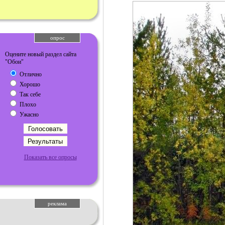
опрос
Оцените новый раздел сайта
"Обои"
Отлично
Хорошо
Так себе
Плохо
Ужасно
Показать все опросы
реклама