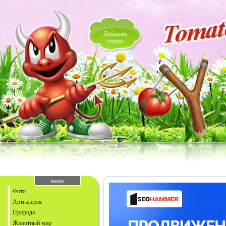
Добавить
статью
меню
Фото
Артгалерея
Природа
Животный мир