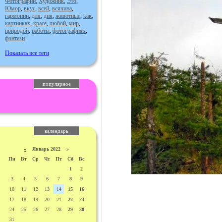
Фотографии
,
Художник
,
Это
,
Юмор
,
вкус
,
всей
,
всячина
,
гармонии
,
для
,
дня
,
животные
,
как
,
картинках
,
красе
,
любой
,
мир
,
природой
,
работы
,
фотографиях
,
фэнтези
Показать все теги
популярное
календарь
«
Январь 2022 »
Пн
Вт
Ср
Чт
Пт
Сб
Вс
1
2
3
4
5
6
7
8
9
10
11
12
13
14
15
16
17
18
19
20
21
22
23
24
25
26
27
28
29
30
31