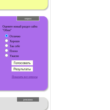
опрос
Оцените новый раздел сайта
"Обои"
Отлично
Хорошо
Так себе
Плохо
Ужасно
Показать все опросы
реклама