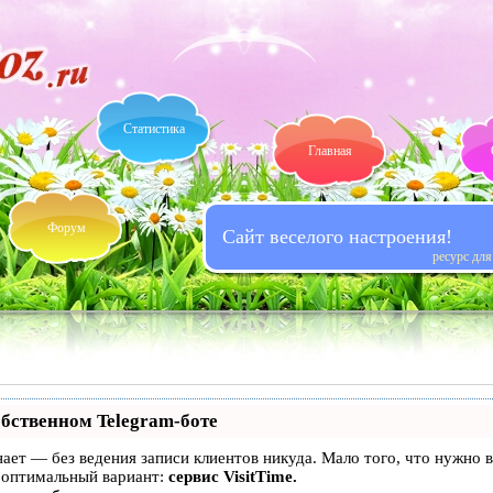
Статистика
Главная
Форум
Сайт веселого настроения!
ресурс дл
обственном Telegram-боте
 знает — без ведения записи клиентов никуда. Мало того, что нужно
 оптимальный вариант:
сервис VisitTime.