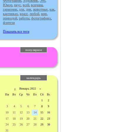
Фотографии
,
Художник
,
Это
,
Юмор
,
вкус
,
всей
,
всячина
,
гармонии
,
для
,
дня
,
животные
,
как
,
картинках
,
красе
,
любой
,
мир
,
природой
,
работы
,
фотографиях
,
фэнтези
Показать все теги
популярное
календарь
«
Январь 2022 »
Пн
Вт
Ср
Чт
Пт
Сб
Вс
1
2
3
4
5
6
7
8
9
10
11
12
13
14
15
16
17
18
19
20
21
22
23
24
25
26
27
28
29
30
31