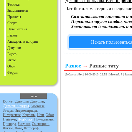
Для новых пользователей
первый
Техника
Чат-бот для мастеров и специали
Знаменитости
—
Сам записывает клиентов и н
Приколы
—
Персонализирует скидки, чае
Спорт
—
Увеличивает доходимость и 
Путешествия
Разное
Анекдоты и истории
Начать пользоватьс
Девушки
Видео
Игры
Разное
→
Разные тату
Обои
Форум
Добавил
pilot
| 16-09-2010, 22:52 | Мнений:
6
| Загля
теги
Всякая
,
Девушка
,
Девушки
,
Демотиваторы
,
Забавные
,
Звезды
,
Звероматрицы
,
Интересные
,
Картины
,
Наш
,
Обои
,
Пейзажи
,
Подборка
,
Понедельник
,
Природа
,
Рисунки
,
Смешарики
,
Факты
,
Фото
,
Фотограф
,