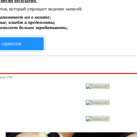
 месяц бесплатно
.
стов, который упрощает ведение записей:
апоминает им о визите;
вые, кэшбэк и предоплаты;
помогает больше зарабатывать;
я сервисом
нули 2703