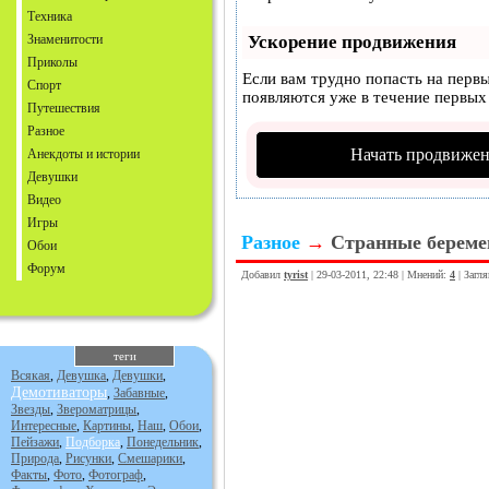
Техника
Знаменитости
Ускорение продвижения
Приколы
Если вам трудно попасть на перв
Спорт
появляются уже в течение первых 
Путешествия
Разное
Начать продвижен
Анекдоты и истории
Девушки
Видео
Игры
Разное
→
Странные берем
Обои
Форум
Добавил
tyrist
| 29-03-2011, 22:48 | Мнений:
4
| Загл
теги
Всякая
,
Девушка
,
Девушки
,
Демотиваторы
,
Забавные
,
Звезды
,
Звероматрицы
,
Интересные
,
Картины
,
Наш
,
Обои
,
Пейзажи
,
Подборка
,
Понедельник
,
Природа
,
Рисунки
,
Смешарики
,
Факты
,
Фото
,
Фотограф
,