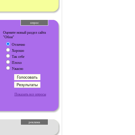
опрос
Оцените новый раздел сайта
"Обои"
Отлично
Хорошо
Так себе
Плохо
Ужасно
Показать все опросы
реклама