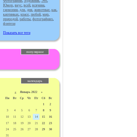
Фотографии
,
Художник
,
Это
,
Юмор
,
вкус
,
всей
,
всячина
,
гармонии
,
для
,
дня
,
животные
,
как
,
картинках
,
красе
,
любой
,
мир
,
природой
,
работы
,
фотографиях
,
фэнтези
Показать все теги
популярное
календарь
«
Январь 2022 »
Пн
Вт
Ср
Чт
Пт
Сб
Вс
1
2
3
4
5
6
7
8
9
10
11
12
13
14
15
16
17
18
19
20
21
22
23
24
25
26
27
28
29
30
31