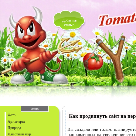
Добавить
статью
меню
Фото
Как продвинуть сайт на пе
Артгалерея
Природа
Вы создали или только планируете
Животный мир
направленных на увеличение его 