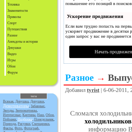
повышение его позиций в поисков
Техника
Знаменитости
Ускорение продвижения
Приколы
Спорт
Если вам трудно попасть на перв
Путешествия
ускоряет продвижение в десятки р
Разное
один запрос у вас не продвинется 
Анекдоты и истории
Девушки
Начать продвижен
Видео
Игры
Обои
Форум
Разное
→
Выпу
Добавил
tyrist
| 6-06-2011, 
теги
Всякая
,
Девушка
,
Девушки
,
Демотиваторы
,
Забавные
,
Звезды
,
Звероматрицы
,
Сломался холодильни
Интересные
,
Картины
,
Наш
,
Обои
,
Пейзажи
,
Подборка
,
Понедельник
,
холодильников
Природа
,
Рисунки
,
Смешарики
,
информацию Вы
Факты
,
Фото
,
Фотограф
,