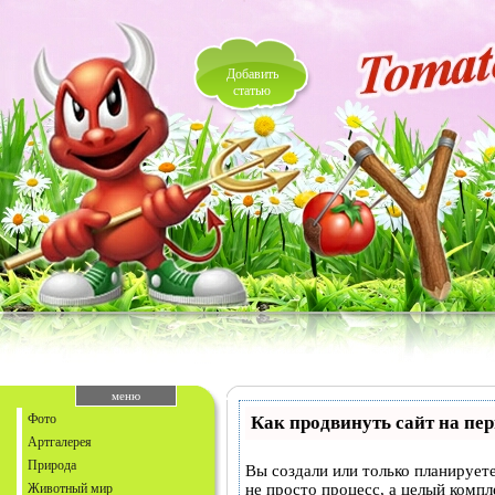
Добавить
статью
меню
Фото
Как продвинуть сайт на пе
Артгалерея
Природа
Вы создали или только планируете
Животный мир
не просто процесс, а целый комп