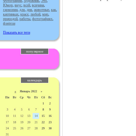
Фотографии
,
Художник
,
Это
,
Юмор
,
вкус
,
всей
,
всячина
,
гармонии
,
для
,
дня
,
животные
,
как
,
картинках
,
красе
,
любой
,
мир
,
природой
,
работы
,
фотографиях
,
фэнтези
Показать все теги
популярное
календарь
«
Январь 2022 »
Пн
Вт
Ср
Чт
Пт
Сб
Вс
1
2
3
4
5
6
7
8
9
10
11
12
13
14
15
16
17
18
19
20
21
22
23
24
25
26
27
28
29
30
31