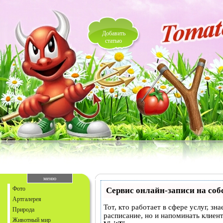
Добавить
статью
меню
Фото
Сервис онлайн-записи на соб
Артгалерея
Тот, кто работает в сфере услуг, зн
Природа
расписание, но и напоминать клие
Животный мир