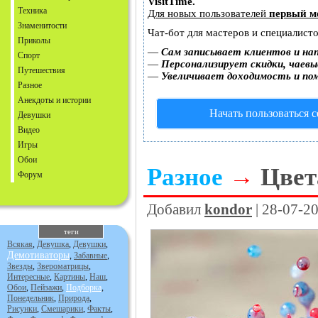
VisitTime.
Техника
Для новых пользователей
первый м
Знаменитости
Чат-бот для мастеров и специалист
Приколы
—
Сам записывает клиентов и на
Спорт
—
Персонализирует скидки, чаевы
Путешествия
—
Увеличивает доходимость и по
Разное
Анекдоты и истории
Начать пользоваться 
Девушки
Видео
Игры
Обои
Разное
→
Цвет
Форум
Добавил
kondor
| 28-07-2
теги
Всякая
,
Девушка
,
Девушки
,
Демотиваторы
,
Забавные
,
Звезды
,
Звероматрицы
,
Интересные
,
Картины
,
Наш
,
Обои
,
Пейзажи
,
Подборка
,
Понедельник
,
Природа
,
Рисунки
,
Смешарики
,
Факты
,