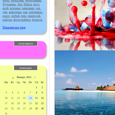
Фото
,
Фотограф
,
Фотографии
,
Художник
,
Это
,
Юмор
,
вкус
,
всей
,
всячина
,
гармонии
,
для
,
дня
,
животные
,
как
,
картинках
,
красе
,
любой
,
мир
,
природой
,
работы
,
фотографиях
,
фэнтези
Показать все теги
популярное
календарь
«
Январь 2022 »
Пн
Вт
Ср
Чт
Пт
Сб
Вс
1
2
3
4
5
6
7
8
9
10
11
12
13
14
15
16
17
18
19
20
21
22
23
24
25
26
27
28
29
30
31