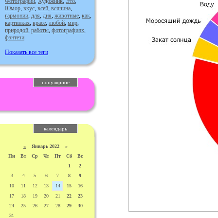
Фотографии
,
Художник
,
Это
,
Юмор
,
вкус
,
всей
,
всячина
,
гармонии
,
для
,
дня
,
животные
,
как
,
картинках
,
красе
,
любой
,
мир
,
природой
,
работы
,
фотографиях
,
фэнтези
Показать все теги
популярное
календарь
«
Январь 2022 »
Пн
Вт
Ср
Чт
Пт
Сб
Вс
1
2
3
4
5
6
7
8
9
10
11
12
13
14
15
16
17
18
19
20
21
22
23
24
25
26
27
28
29
30
31