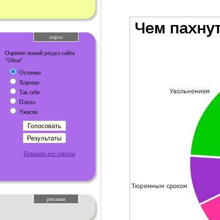
опрос
Оцените новый раздел сайта
"Обои"
Отлично
Хорошо
Так себе
Плохо
Ужасно
Показать все опросы
реклама