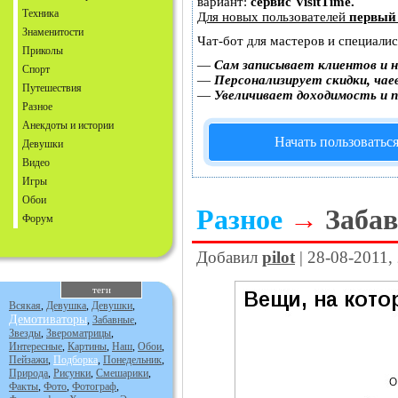
вариант:
сервис VisitTime.
Техника
Для новых пользователей
первый
Знаменитости
Чат-бот для мастеров и специали
Приколы
—
Сам записывает клиентов и н
Спорт
—
Персонализирует скидки, чае
Путешествия
—
Увеличивает доходимость и 
Разное
Анекдоты и истории
Начать пользоватьс
Девушки
Видео
Игры
Обои
Разное
→
Заба
Форум
Добавил
pilot
| 28-08-2011,
теги
Всякая
,
Девушка
,
Девушки
,
Демотиваторы
,
Забавные
,
Звезды
,
Звероматрицы
,
Интересные
,
Картины
,
Наш
,
Обои
,
Пейзажи
,
Подборка
,
Понедельник
,
Природа
,
Рисунки
,
Смешарики
,
Факты
,
Фото
,
Фотограф
,