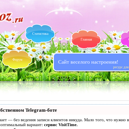
Статистика
Главная
Форум
Сайт веселого настроения!
ресурс дл
обственном Telegram-боте
 знает — без ведения записи клиентов никуда. Мало того, что нужно
 оптимальный вариант:
сервис VisitTime.