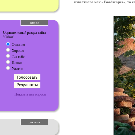
известного как «Foodscapes», то 
опрос
Оцените новый раздел сайта
"Обои"
Отлично
Хорошо
Так себе
Плохо
Ужасно
Показать все опросы
реклама