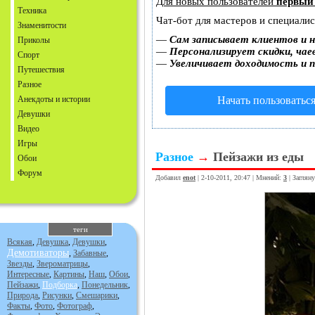
Для новых пользователей
первый
Техника
Чат-бот для мастеров и специали
Знаменитости
—
Сам записывает клиентов и н
Приколы
—
Персонализирует скидки, чае
Спорт
—
Увеличивает доходимость и 
Путешествия
Разное
Анекдоты и истории
Начать пользоватьс
Девушки
Видео
Игры
Разное
→
Пейзажи из еды
Обои
Форум
Добавил
enot
| 2-10-2011, 20:47 | Мнений:
3
| Заглян
теги
Всякая
,
Девушка
,
Девушки
,
Демотиваторы
,
Забавные
,
Звезды
,
Звероматрицы
,
Интересные
,
Картины
,
Наш
,
Обои
,
Пейзажи
,
Подборка
,
Понедельник
,
Природа
,
Рисунки
,
Смешарики
,
Факты
,
Фото
,
Фотограф
,