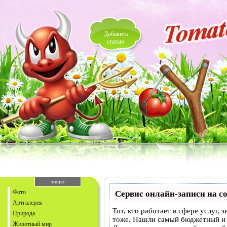
Добавить
статью
меню
Фото
Сервис онлайн-записи на с
Артгалерея
Тот, кто работает в сфере услуг,
Природа
тоже. Нашли самый бюджетный и
Животный мир