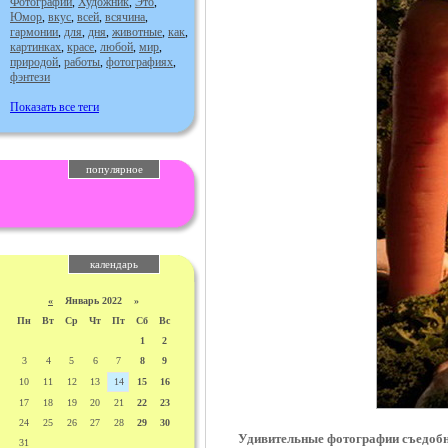
Фотографии
,
Художник
,
Это
,
Юмор
,
вкус
,
всей
,
всячина
,
гармонии
,
для
,
дня
,
животные
,
как
,
картинках
,
красе
,
любой
,
мир
,
природой
,
работы
,
фотографиях
,
фэнтези
Показать все теги
популярное
календарь
«
Январь 2022 »
Пн
Вт
Ср
Чт
Пт
Сб
Вс
1
2
3
4
5
6
7
8
9
10
11
12
13
14
15
16
17
18
19
20
21
22
23
24
25
26
27
28
29
30
Удивительные фотографии съедобны
31