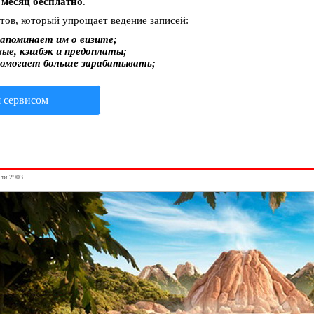
 месяц бесплатно
.
стов, который упрощает ведение записей:
апоминает им о визите;
вые, кэшбэк и предоплаты;
помогает больше зарабатывать;
я сервисом
ули 2903