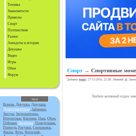
Техника
Знаменитости
Приколы
Спорт
Путешествия
Разное
Анекдоты и истории
Девушки
Видео
Игры
Обои
Спорт
→
Спортивные моме
Форум
Добавил
tyrist
| 27-12-2010, 22:38 | Мнений:
4
| Загл
Любите активный отдых зим
теги
Всякая
,
Девушка
,
Девушки
,
Демотиваторы
,
Забавные
,
Звезды
,
Звероматрицы
,
Интересные
,
Картины
,
Наш
,
Обои
,
Пейзажи
,
Подборка
,
Понедельник
,
Природа
,
Рисунки
,
Смешарики
,
Факты
,
Фото
,
Фотограф
,