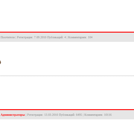
а: Посетители | Регистрация: 7.09.2010 Публикаций: 4 | Комментариев: 104
:
Администраторы
| Регистрация: 13.03.2010 Публикаций: 6495 | Комментариев: 10116