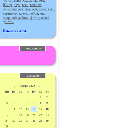
Фотографии
,
Художник
,
Это
,
Юмор
,
вкус
,
всей
,
всячина
,
гармонии
,
для
,
дня
,
животные
,
как
,
картинках
,
красе
,
любой
,
мир
,
природой
,
работы
,
фотографиях
,
фэнтези
Показать все теги
популярное
календарь
«
Январь 2022 »
Пн
Вт
Ср
Чт
Пт
Сб
Вс
1
2
3
4
5
6
7
8
9
10
11
12
13
14
15
16
17
18
19
20
21
22
23
24
25
26
27
28
29
30
31