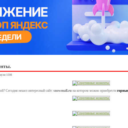
нты.
янули 1598
ой? Сегодня нешел интересный сайт:
snowmall.ru
на котором можно приобрести
горны