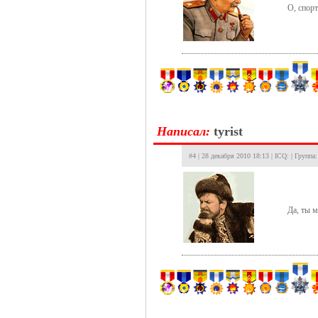
О, спорт
Hаписал:
tyrist
#4 | 28 декабря 2010 18:13 | ICQ: | Группа
Да, ты м