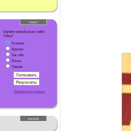
опрос
Оцените новый раздел сайта
"Обои"
Отлично
Хорошо
Так себе
Плохо
Ужасно
Показать все опросы
реклама