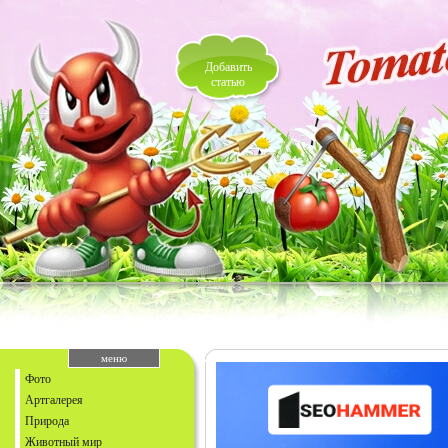
Добавить
статью
меню
Фото
Артгалерея
Природа
Животный мир