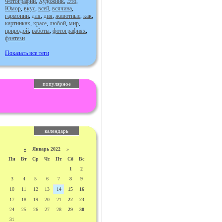
Фотографии
,
Художник
,
Это
,
Юмор
,
вкус
,
всей
,
всячина
,
гармонии
,
для
,
дня
,
животные
,
как
,
картинках
,
красе
,
любой
,
мир
,
природой
,
работы
,
фотографиях
,
фэнтези
Показать все теги
популярное
календарь
«
Январь 2022 »
Пн
Вт
Ср
Чт
Пт
Сб
Вс
1
2
3
4
5
6
7
8
9
10
11
12
13
14
15
16
17
18
19
20
21
22
23
24
25
26
27
28
29
30
31