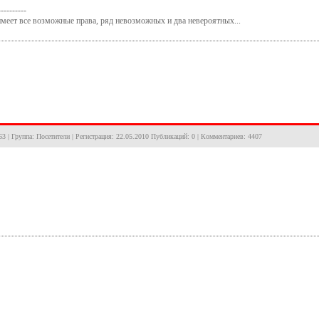
----------
меет все возможные права, ряд невозможных и два невероятных...
63 | Группа: Посетители | Регистрация: 22.05.2010 Публикаций: 0 | Комментариев: 4407
!