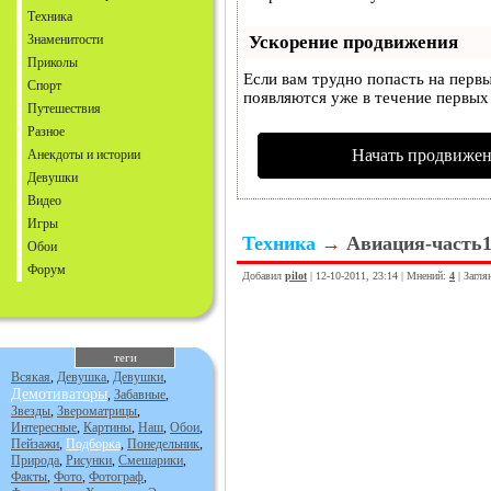
Техника
Знаменитости
Ускорение продвижения
Приколы
Если вам трудно попасть на перв
Спорт
появляются уже в течение первых 
Путешествия
Разное
Начать продвижен
Анекдоты и истории
Девушки
Видео
Игры
Техника
→
Авиация-часть
Обои
Форум
Добавил
pilot
| 12-10-2011, 23:14 | Мнений:
4
| Загля
теги
Всякая
,
Девушка
,
Девушки
,
Демотиваторы
,
Забавные
,
Звезды
,
Звероматрицы
,
Интересные
,
Картины
,
Наш
,
Обои
,
Пейзажи
,
Подборка
,
Понедельник
,
Природа
,
Рисунки
,
Смешарики
,
Факты
,
Фото
,
Фотограф
,