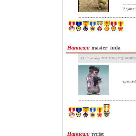
----------
Админ и
Hаписал:
master_iuda
#3 | 13 октября 2011 22:03 | ICQ: 4808127
красиво
Hаписал:
tyrist