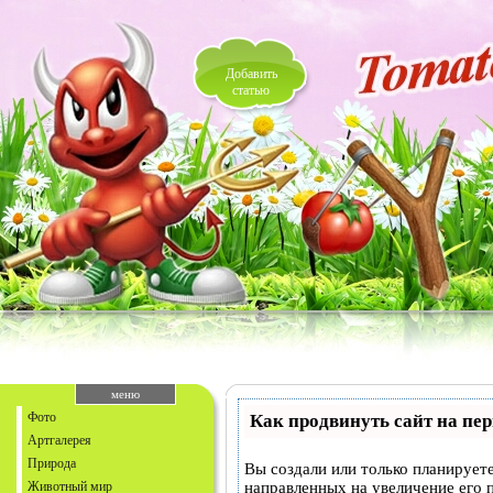
Добавить
статью
меню
Фото
Как продвинуть сайт на пе
Артгалерея
Природа
Вы создали или только планируете
Животный мир
направленных на увеличение его 