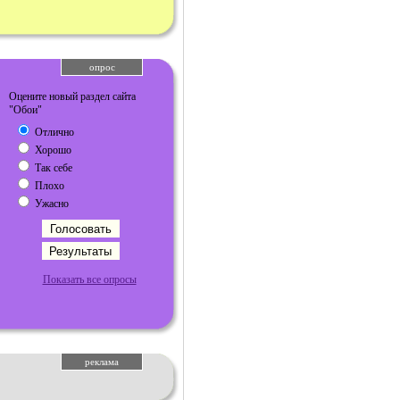
опрос
Оцените новый раздел сайта
"Обои"
Отлично
Хорошо
Так себе
Плохо
Ужасно
Показать все опросы
реклама