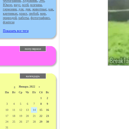
Фотографии
,
Художник
,
Это
,
Юмор
,
вкус
,
всей
,
всячина
,
гармонии
,
для
,
дня
,
животные
,
как
,
картинках
,
красе
,
любой
,
мир
,
природой
,
работы
,
фотографиях
,
фэнтези
Показать все теги
популярное
календарь
«
Январь 2022 »
Пн
Вт
Ср
Чт
Пт
Сб
Вс
1
2
3
4
5
6
7
8
9
10
11
12
13
14
15
16
17
18
19
20
21
22
23
24
25
26
27
28
29
30
31