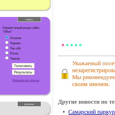
опрос
Оцените новый раздел сайта
"Обои"
Отлично
Хорошо
Так себе
Плохо
Ужасно
Уважаемый посет
незарегистриров
Мы рекомендуем 
Показать все опросы
своим именем.
Другие новости по те
реклама
Самарский паркур