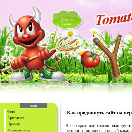
Добавить
статью
меню
Фото
Как продвинуть сайт на пе
Артгалерея
Природа
Вы создали или только планируете
Животный мир
не просто процесс, а целый комп