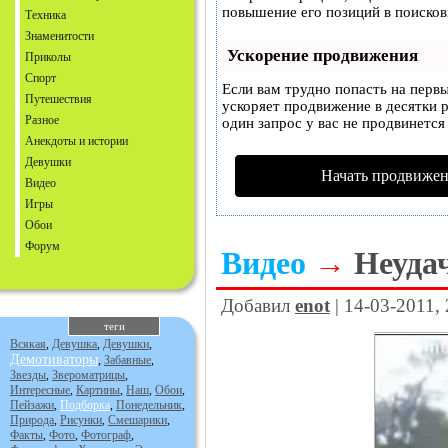
повышение его позиций в поисков
Техника
Знаменитости
Ускорение продвижения
Приколы
Спорт
Если вам трудно попасть на перв
Путешествия
ускоряет продвижение в десятки р
Разное
один запрос у вас не продвинется 
Анекдоты и истории
Девушки
Начать продвижен
Видео
Игры
Обои
Форум
Видео
→
Неуда
Добавил
enot
| 14-03-2011,
теги
Всякая
,
Девушка
,
Девушки
,
Демотиваторы
,
Забавные
,
Звезды
,
Звероматрицы
,
Интересные
,
Картины
,
Наш
,
Обои
,
Пейзажи
,
Подборка
,
Понедельник
,
Природа
,
Рисунки
,
Смешарики
,
Факты
,
Фото
,
Фотограф
,