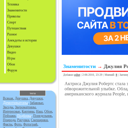
Техника
Знаменитости
Приколы
Спорт
Путешествия
Разное
Анекдоты и истории
Девушки
Видео
Игры
Обои
Знаменитости
→
Джулия Р
Форум
Добавил
pilot
| 2-06-2010, 23:29 | Мнений:
8
| Заглян
Актриса Джулия Робертс стала 
обворожительной улыбке. Облад
теги
американского журнала People, 
Всякая
,
Девушка
,
Девушки
,
Демотиваторы
,
Забавные
,
Звезды
,
Звероматрицы
,
Интересные
,
Картины
,
Наш
,
Обои
,
Пейзажи
,
Подборка
,
Понедельник
,
Природа
,
Рисунки
,
Смешарики
,
Факты
,
Фото
,
Фотограф
,