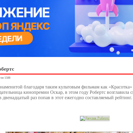
обертс
ули 1588
знаменитой благодаря таким культовым фильмам как «Красотка» 
ательница кинопремии Оскар, в этом году Робертс возглавила 
в двенадцатый раз попав в этот ежегодно составляемый рейтинг.