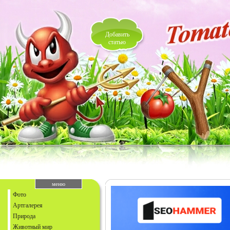
Добавить
статью
меню
Фото
Артгалерея
Природа
Животный мир