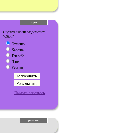
опрос
Оцените новый раздел сайта
"Обои"
Отлично
Хорошо
Так себе
Плохо
Ужасно
Показать все опросы
реклама