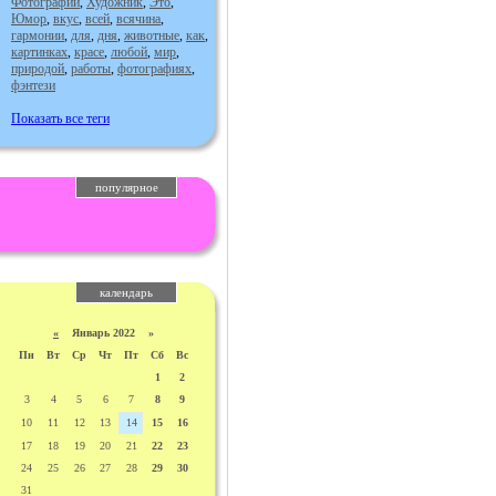
Фотографии
,
Художник
,
Это
,
Юмор
,
вкус
,
всей
,
всячина
,
гармонии
,
для
,
дня
,
животные
,
как
,
картинках
,
красе
,
любой
,
мир
,
природой
,
работы
,
фотографиях
,
фэнтези
Показать все теги
популярное
календарь
«
Январь 2022 »
Пн
Вт
Ср
Чт
Пт
Сб
Вс
1
2
3
4
5
6
7
8
9
10
11
12
13
14
15
16
17
18
19
20
21
22
23
24
25
26
27
28
29
30
31