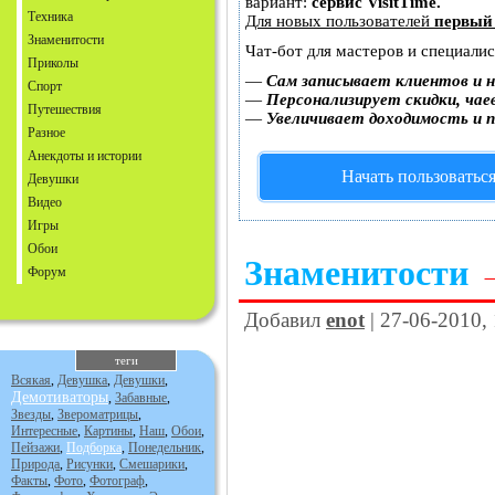
вариант:
сервис VisitTime.
Техника
Для новых пользователей
первый
Знаменитости
Чат-бот для мастеров и специали
Приколы
—
Сам записывает клиентов и н
Спорт
—
Персонализирует скидки, чае
Путешествия
—
Увеличивает доходимость и 
Разное
Анекдоты и истории
Начать пользоватьс
Девушки
Видео
Игры
Обои
Знаменитости
Форум
Добавил
enot
| 27-06-2010,
теги
Всякая
,
Девушка
,
Девушки
,
Демотиваторы
,
Забавные
,
Звезды
,
Звероматрицы
,
Интересные
,
Картины
,
Наш
,
Обои
,
Пейзажи
,
Подборка
,
Понедельник
,
Природа
,
Рисунки
,
Смешарики
,
Факты
,
Фото
,
Фотограф
,