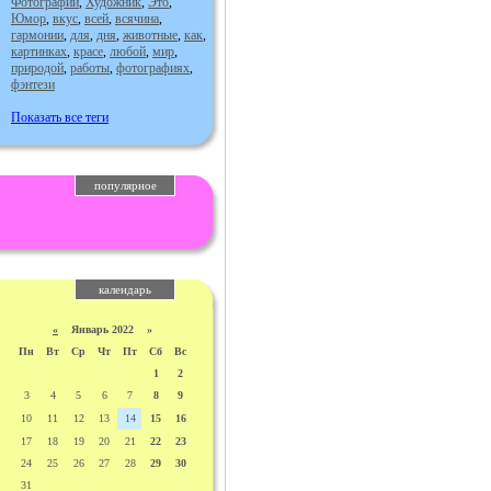
Фотографии
,
Художник
,
Это
,
Юмор
,
вкус
,
всей
,
всячина
,
гармонии
,
для
,
дня
,
животные
,
как
,
картинках
,
красе
,
любой
,
мир
,
природой
,
работы
,
фотографиях
,
фэнтези
Показать все теги
популярное
календарь
«
Январь 2022 »
Пн
Вт
Ср
Чт
Пт
Сб
Вс
1
2
3
4
5
6
7
8
9
10
11
12
13
14
15
16
17
18
19
20
21
22
23
24
25
26
27
28
29
30
31