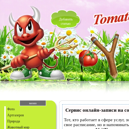
Добавить
статью
меню
Фото
Сервис онлайн-записи на с
Артгалерея
Тот, кто работает в сфере услуг, 
Природа
свое расписание, но и напоминат
Животный мир