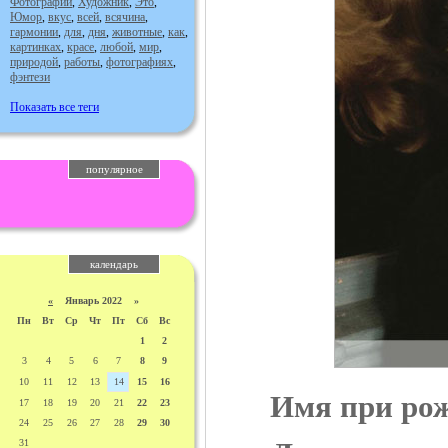
Фотографии
,
Художник
,
Это
,
Юмор
,
вкус
,
всей
,
всячина
,
гармонии
,
для
,
дня
,
животные
,
как
,
картинках
,
красе
,
любой
,
мир
,
природой
,
работы
,
фотографиях
,
фэнтези
Показать все теги
популярное
календарь
«
Январь 2022 »
Пн
Вт
Ср
Чт
Пт
Сб
Вс
1
2
3
4
5
6
7
8
9
10
11
12
13
14
15
16
Имя при ро
17
18
19
20
21
22
23
24
25
26
27
28
29
30
31