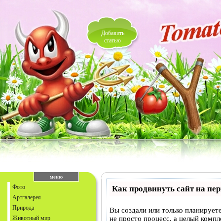
Добавить
статью
меню
Фото
Как продвинуть сайт на пе
Артгалерея
Природа
Вы создали или только планируете
Животный мир
не просто процесс, а целый комп