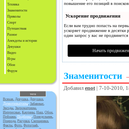
повышение его позиций в поисков
Техника
Знаменитости
Ускорение продвижения
Приколы
Спорт
Если вам трудно попасть на перв
Путешествия
ускоряет продвижение в десятки р
Разное
один запрос у вас не продвинется 
Анекдоты и истории
Девушки
Начать продвижен
Видео
Игры
Обои
Форум
Знаменитости
Добавил
enot
| 7-10-2010, 
теги
Всякая
,
Девушка
,
Девушки
,
Демотиваторы
,
Забавные
,
Звезды
,
Звероматрицы
,
Интересные
,
Картины
,
Наш
,
Обои
,
Пейзажи
,
Подборка
,
Понедельник
,
Природа
,
Рисунки
,
Смешарики
,
Факты
,
Фото
,
Фотограф
,