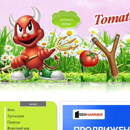
Добавить
статью
меню
Фото
Артгалерея
Природа
Животный мир