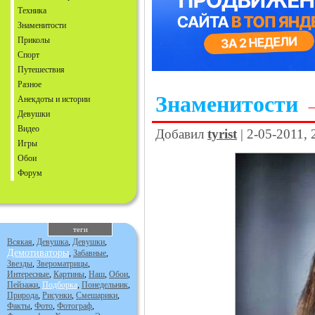
Техника
Знаменитости
Приколы
Спорт
Путешествия
Разное
Знаменитости
Анекдоты и истории
Девушки
Видео
Добавил
tyrist
| 2-05-2011, 
Игры
Обои
Форум
теги
Всякая
,
Девушка
,
Девушки
,
Демотиваторы
,
Забавные
,
Звезды
,
Звероматрицы
,
Интересные
,
Картины
,
Наш
,
Обои
,
Пейзажи
,
Подборка
,
Понедельник
,
Природа
,
Рисунки
,
Смешарики
,
Факты
,
Фото
,
Фотограф
,