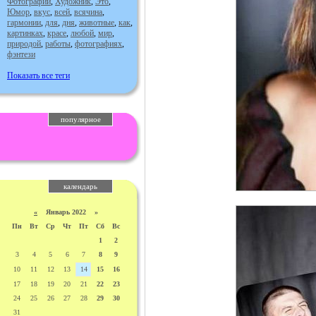
Фотографии
,
Художник
,
Это
,
Юмор
,
вкус
,
всей
,
всячина
,
гармонии
,
для
,
дня
,
животные
,
как
,
картинках
,
красе
,
любой
,
мир
,
природой
,
работы
,
фотографиях
,
фэнтези
Показать все теги
популярное
календарь
«
Январь 2022 »
Пн
Вт
Ср
Чт
Пт
Сб
Вс
1
2
3
4
5
6
7
8
9
10
11
12
13
14
15
16
17
18
19
20
21
22
23
24
25
26
27
28
29
30
31