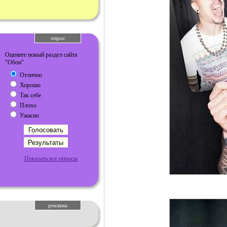
опрос
Оцените новый раздел сайта
"Обои"
Отлично
Хорошо
Так себе
Плохо
Ужасно
Показать все опросы
реклама