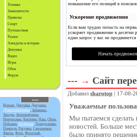
повышение его позиций в поисков
Техника
Знаменитости
Ускорение продвижения
Приколы
Спорт
Если вам трудно попасть на перв
Путешествия
ускоряет продвижение в десятки р
Разное
один запрос у вас не продвинется 
Анекдоты и истории
Девушки
Начать продвижен
Видео
Игры
Обои
Форум
---
→
Сайт пере
Добавил
sharotop
| 17-08-2
теги
Уважаемые
пользова
Всякая
,
Девушка
,
Девушки
,
Демотиваторы
,
Забавные
,
Звезды
,
Звероматрицы
,
Мы пытаемся сделать 
Интересные
,
Картины
,
Наш
,
Обои
,
Пейзажи
,
Подборка
,
Понедельник
,
новостей. Больше мест
Природа
,
Рисунки
,
Смешарики
,
было принято решение
Факты
,
Фото
,
Фотограф
,