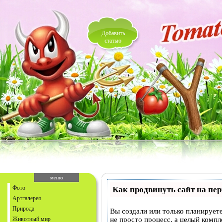
Добавить
статью
меню
Фото
Как продвинуть сайт на пе
Артгалерея
Природа
Вы создали или только планируете
Животный мир
не просто процесс, а целый комп