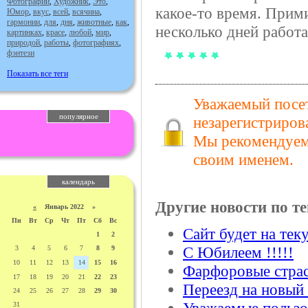
Фотографии
,
Художник
,
Это
,
какое-то время. Прим
Юмор
,
вкус
,
всей
,
всячина
,
гармонии
,
для
,
дня
,
животные
,
как
,
несколько дней работа
картинках
,
красе
,
любой
,
мир
,
природой
,
работы
,
фотографиях
,
фэнтези
Показать все теги
Уважаемый посет
популярное
незарегистриров
Мы рекомендуем 
своим именем.
календарь
Другие новости по те
«
Январь 2022 »
Пн
Вт
Ср
Чт
Пт
Сб
Вс
Сайт будет на те
1
2
С Юбилеем !!!!!
3
4
5
6
7
8
9
10
11
12
13
14
15
16
Фарфоровые страс
17
18
19
20
21
22
23
Переезд на новый
24
25
26
27
28
29
30
31