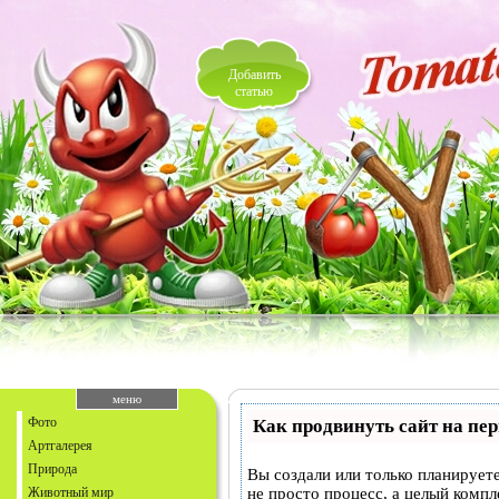
Добавить
статью
меню
Фото
Как продвинуть сайт на пе
Артгалерея
Природа
Вы создали или только планируете
Животный мир
не просто процесс, а целый комп