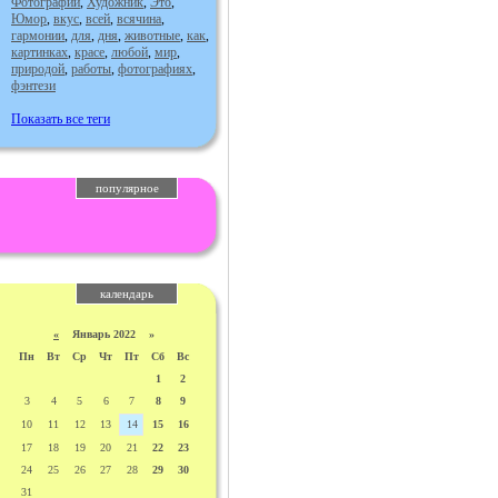
Фотографии
,
Художник
,
Это
,
Юмор
,
вкус
,
всей
,
всячина
,
гармонии
,
для
,
дня
,
животные
,
как
,
картинках
,
красе
,
любой
,
мир
,
природой
,
работы
,
фотографиях
,
фэнтези
Показать все теги
популярное
календарь
«
Январь 2022 »
Пн
Вт
Ср
Чт
Пт
Сб
Вс
1
2
3
4
5
6
7
8
9
10
11
12
13
14
15
16
17
18
19
20
21
22
23
24
25
26
27
28
29
30
31