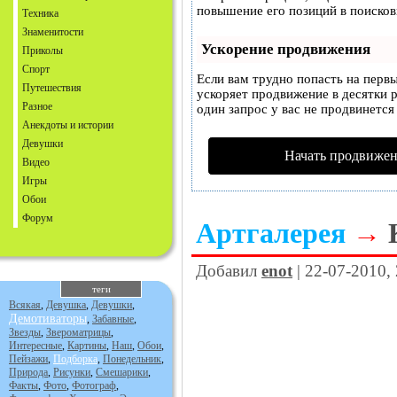
повышение его позиций в поисков
Техника
Знаменитости
Ускорение продвижения
Приколы
Спорт
Если вам трудно попасть на перв
Путешествия
ускоряет продвижение в десятки р
Разное
один запрос у вас не продвинется 
Анекдоты и истории
Девушки
Начать продвижен
Видео
Игры
Обои
Форум
Артгалерея
→
Добавил
enot
| 22-07-2010,
теги
Всякая
,
Девушка
,
Девушки
,
Демотиваторы
,
Забавные
,
Звезды
,
Звероматрицы
,
Интересные
,
Картины
,
Наш
,
Обои
,
Пейзажи
,
Подборка
,
Понедельник
,
Природа
,
Рисунки
,
Смешарики
,
Факты
,
Фото
,
Фотограф
,