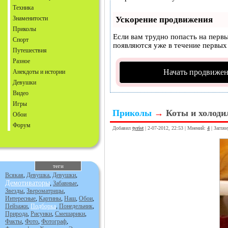
Техника
Знаменитости
Ускорение продвижения
Приколы
Если вам трудно попасть на перв
Спорт
появляются уже в течение первых 
Путешествия
Разное
Начать продвижен
Анекдоты и истории
Девушки
Видео
Игры
Приколы
→
Коты и холоди
Обои
Форум
Добавил
tyrist
| 2-07-2012, 22:53 | Мнений:
4
| Загля
теги
Всякая
,
Девушка
,
Девушки
,
Демотиваторы
,
Забавные
,
Звезды
,
Звероматрицы
,
Интересные
,
Картины
,
Наш
,
Обои
,
Пейзажи
,
Подборка
,
Понедельник
,
Природа
,
Рисунки
,
Смешарики
,
Факты
,
Фото
,
Фотограф
,