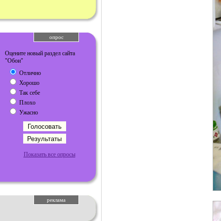
опрос
Оцените новый раздел сайта
"Обои"
Отлично
Хорошо
Так себе
Плохо
Ужасно
Показать все опросы
реклама