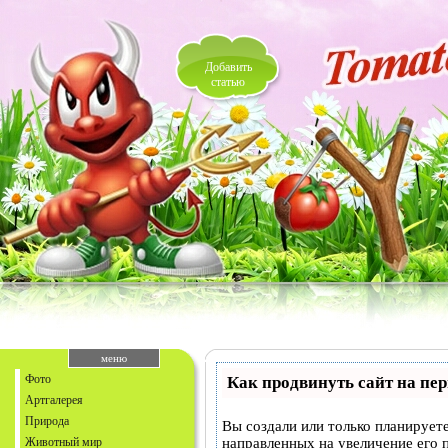
Добавить
статью
меню
Фото
Как продвинуть сайт на пе
Артгалерея
Природа
Вы создали или только планируете
Животный мир
направленных на увеличение его 