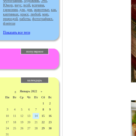
Фотографии
,
Художник
,
Это
,
Юмор
,
вкус
,
всей
,
всячина
,
гармонии
,
для
,
дня
,
животные
,
как
,
картинках
,
красе
,
любой
,
мир
,
природой
,
работы
,
фотографиях
,
фэнтези
Показать все теги
популярное
календарь
«
Январь 2022 »
Пн
Вт
Ср
Чт
Пт
Сб
Вс
1
2
3
4
5
6
7
8
9
10
11
12
13
14
15
16
17
18
19
20
21
22
23
24
25
26
27
28
29
30
31