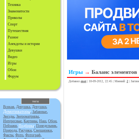
Техника
Знаменитости
Приколы
Спорт
Путешествия
Разное
Анекдоты и истории
Девушки
Видео
Игры
Обои
Игры
→
Баланс элементов
Форум
Добавил
enot
| 18-09-2012, 22:45 | Мнений:
2
| Загля
теги
Всякая
,
Девушка
,
Девушки
,
Демотиваторы
,
Забавные
,
Звезды
,
Звероматрицы
,
Интересные
,
Картины
,
Наш
,
Обои
,
Пейзажи
,
Подборка
,
Понедельник
,
Природа
,
Рисунки
,
Смешарики
,
Факты
,
Фото
,
Фотограф
,