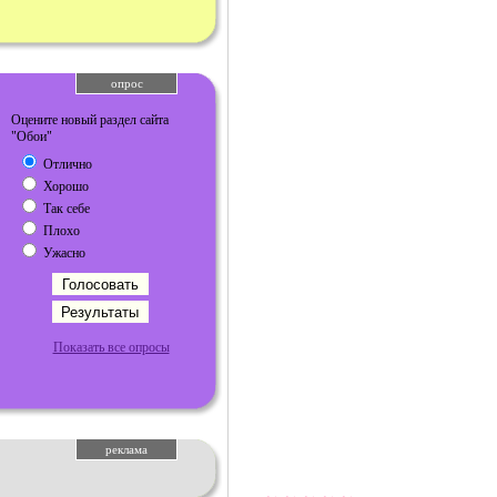
опрос
Оцените новый раздел сайта
"Обои"
Отлично
Хорошо
Так себе
Плохо
Ужасно
Показать все опросы
реклама