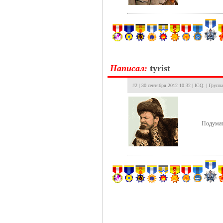
Hаписал:
tyrist
#2 | 30 сентября 2012 10:32 | ICQ: | Групп
Подумат