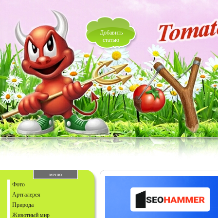
Добавить
статью
меню
Фото
Артгалерея
Природа
Животный мир