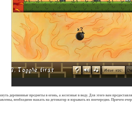
хнуть деревянные предметы в огонь, а железные в воду. Для этого вам предоста
тавлены, необходимо нажать на детонатор и взрывать их поочередно. Причем очер