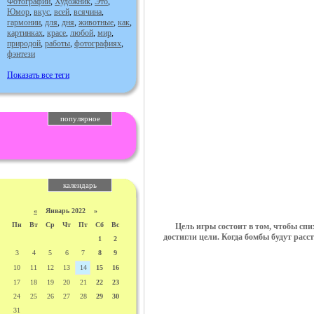
Фотографии
,
Художник
,
Это
,
Юмор
,
вкус
,
всей
,
всячина
,
гармонии
,
для
,
дня
,
животные
,
как
,
картинках
,
красе
,
любой
,
мир
,
природой
,
работы
,
фотографиях
,
фэнтези
Показать все теги
популярное
календарь
«
Январь 2022 »
Пн
Вт
Ср
Чт
Пт
Сб
Вс
Цель игры состоит в том, чтобы спи
достигли цели. Когда бомбы будут расс
1
2
3
4
5
6
7
8
9
10
11
12
13
14
15
16
17
18
19
20
21
22
23
24
25
26
27
28
29
30
31