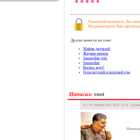
Уважаемый посетитель, Вы зашли
Мы рекомендуем Вам зарегистрир
Другие новости по теме:
Мафия джунглей
Жадные пираты
Saunavihta yetis
Saunavihta
Космос ждет!
Пора вкусной и полезной еды
Hаписал:
enot
#1 | 19 сентября 2012 18:35 | ICQ: | Групп
Неплоха