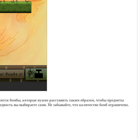
вляются бомбы, которые нужно расставить таким образом, чтобы предметы
едность вы выбираете сами. Не забывайте, что количество бомб ограничено.