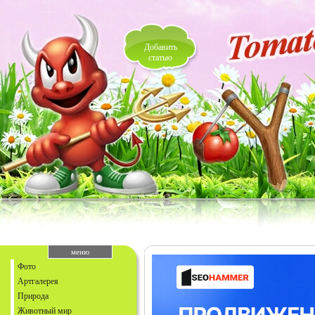
Добавить
статью
меню
Фото
Артгалерея
Природа
Животный мир