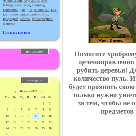
Фотографии
,
Художник
,
Это
,
Юмор
,
вкус
,
всей
,
всячина
,
гармонии
,
для
,
дня
,
животные
,
как
,
картинках
,
красе
,
любой
,
мир
,
природой
,
работы
,
фотографиях
,
фэнтези
Показать все теги
популярное
Помогите храброму
целенаправленно 
рубить деревья! Д
количество пуль. И
календарь
будет проявить свою
«
Январь 2022 »
только нужно уничт
Пн
Вт
Ср
Чт
Пт
Сб
Вс
за тем, чтобы не 
1
2
предметов
3
4
5
6
7
8
9
10
11
12
13
14
15
16
17
18
19
20
21
22
23
24
25
26
27
28
29
30
31