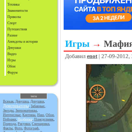
Техника
Знаменитости
Приколы
Спорт
Путешествия
Разное
Игры
→
Мафия
Анекдоты и истории
Девушки
Видео
Добавил
enot
| 27-09-2012,
Игры
Обои
Форум
теги
Всякая
,
Девушка
,
Девушки
,
Демотиваторы
,
Забавные
,
Звезды
,
Звероматрицы
,
Интересные
,
Картины
,
Наш
,
Обои
,
Пейзажи
,
Подборка
,
Понедельник
,
Природа
,
Рисунки
,
Смешарики
,
Факты
,
Фото
,
Фотограф
,