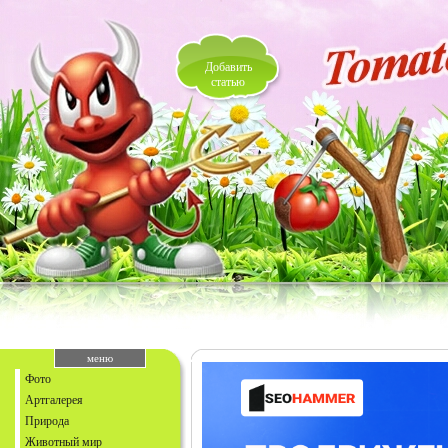
Добавить
статью
меню
Фото
Артгалерея
Природа
Животный мир