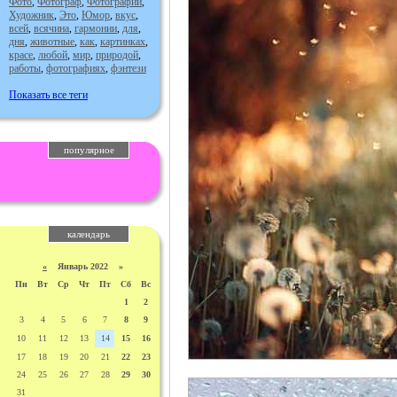
Фото
,
Фотограф
,
Фотографии
,
Художник
,
Это
,
Юмор
,
вкус
,
всей
,
всячина
,
гармонии
,
для
,
дня
,
животные
,
как
,
картинках
,
красе
,
любой
,
мир
,
природой
,
работы
,
фотографиях
,
фэнтези
Показать все теги
популярное
календарь
«
Январь 2022 »
Пн
Вт
Ср
Чт
Пт
Сб
Вс
1
2
3
4
5
6
7
8
9
10
11
12
13
14
15
16
17
18
19
20
21
22
23
24
25
26
27
28
29
30
31