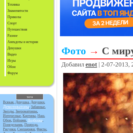
Техника
Знаменитости
Приколы
Спорт
Путешествия
Разное
Анекдоты и истории
Фото
→
С мир
Девушки
Видео
Игры
Добавил
enot
| 2-07-2013,
Обои
Форум
теги
Всякая
,
Девушка
,
Девушки
,
Демотиваторы
,
Забавные
,
Звезды
,
Звероматрицы
,
Интересные
,
Картины
,
Наш
,
Обои
,
Пейзажи
,
Подборка
,
Понедельник
,
Природа
,
Рисунки
,
Смешарики
,
Факты
,