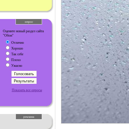
опрос
Оцените новый раздел сайта
"Обои"
Отлично
Хорошо
Так себе
Плохо
Ужасно
Показать все опросы
реклама