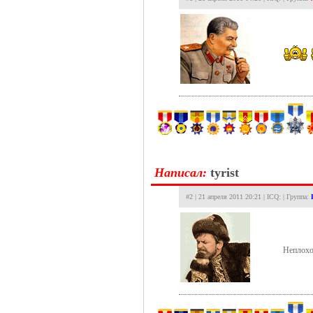
Hаписал:
tyrist
#2 | 21 апреля 2011 20:21 | ICQ: | Группа:
Неплохо