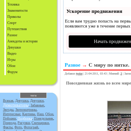
Техника
Знаменитости
Ускорение продвижения
Приколы
Если вам трудно попасть на перв
Спорт
появляются уже в течение первых 
Путешествия
Разное
Начать продвижен
Анекдоты и истории
Девушки
Видео
Игры
Разное
→
С миру по нитке.
Обои
Форум
Добавил
tyrist
| 21-04-2011, 03:43 | Мнений:
2
| Загл
Повседневная жизнь во всем мире
теги
Всякая
,
Девушка
,
Девушки
,
Демотиваторы
,
Забавные
,
Звезды
,
Звероматрицы
,
Интересные
,
Картины
,
Наш
,
Обои
,
Пейзажи
,
Подборка
,
Понедельник
,
Природа
,
Рисунки
,
Смешарики
,
Факты
,
Фото
,
Фотограф
,