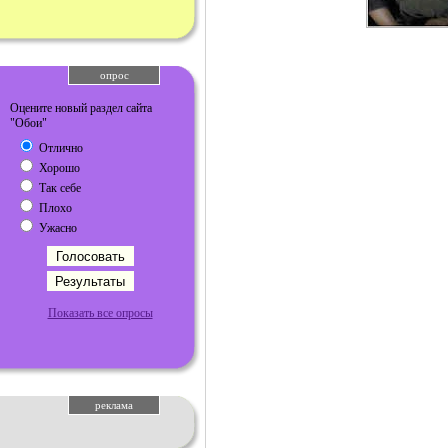
опрос
Оцените новый раздел сайта
"Обои"
Отлично
Хорошо
Так себе
Плохо
Ужасно
Показать все опросы
реклама