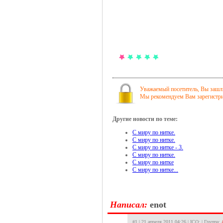
Уважаемый посетитель, Вы зашли
Мы рекомендуем Вам зарегистрир
Другие новости по теме:
С миру по нитке.
С миру по нитке.
С миру по нитке - 3.
С миру по нитке.
С миру по нитке
С миру по нитке...
Hаписал:
enot
#1 | 21 апреля 2011 04:26 | ICQ: | Группа: