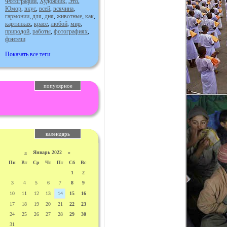
Фотографии
,
Художник
,
Это
,
Юмор
,
вкус
,
всей
,
всячина
,
гармонии
,
для
,
дня
,
животные
,
как
,
картинках
,
красе
,
любой
,
мир
,
природой
,
работы
,
фотографиях
,
фэнтези
Показать все теги
популярное
календарь
«
Январь 2022 »
Пн
Вт
Ср
Чт
Пт
Сб
Вс
1
2
3
4
5
6
7
8
9
10
11
12
13
14
15
16
17
18
19
20
21
22
23
24
25
26
27
28
29
30
31