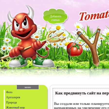
Добавить
статью
меню
Фото
Как продвинуть сайт на пе
Артгалерея
Природа
Вы создали или только планируете
Животный мир
направленных на увеличение его 