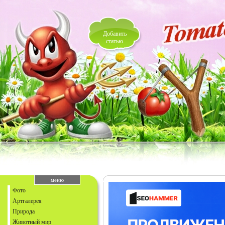
Добавить
статью
меню
Фото
Артгалерея
Природа
Животный мир