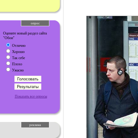
опрос
Оцените новый раздел сайта
"Обои"
Отлично
Хорошо
Так себе
Плохо
Ужасно
Показать все опросы
реклама