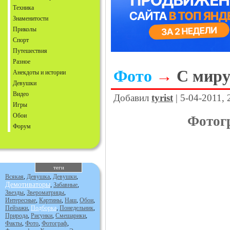
Техника
Знаменитости
Приколы
Спорт
Путешествия
Разное
Фото
→
С миру
Анекдоты и истории
Девушки
Видео
Добавил
tyrist
| 5-04-2011, 
Игры
Обои
Фотогр
Форум
теги
Всякая
,
Девушка
,
Девушки
,
Демотиваторы
,
Забавные
,
Звезды
,
Звероматрицы
,
Интересные
,
Картины
,
Наш
,
Обои
,
Пейзажи
,
Подборка
,
Понедельник
,
Природа
,
Рисунки
,
Смешарики
,
Факты
,
Фото
,
Фотограф
,