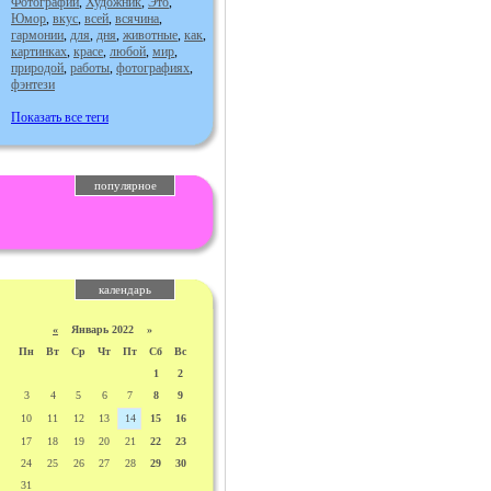
Фотографии
,
Художник
,
Это
,
Юмор
,
вкус
,
всей
,
всячина
,
гармонии
,
для
,
дня
,
животные
,
как
,
картинках
,
красе
,
любой
,
мир
,
природой
,
работы
,
фотографиях
,
фэнтези
Показать все теги
популярное
календарь
«
Январь 2022 »
Пн
Вт
Ср
Чт
Пт
Сб
Вс
1
2
3
4
5
6
7
8
9
10
11
12
13
14
15
16
17
18
19
20
21
22
23
24
25
26
27
28
29
30
31