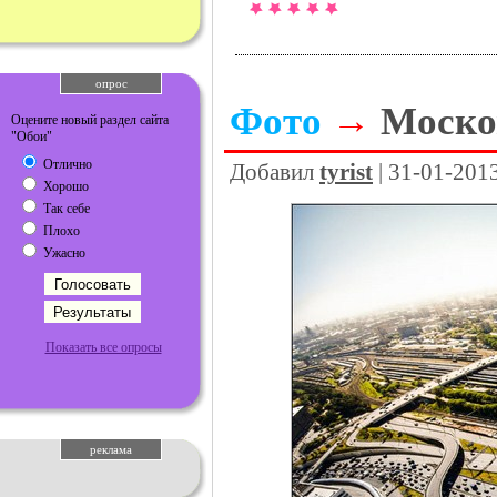
опрос
Фото
→
Моско
Оцените новый раздел сайта
"Обои"
Отлично
Добавил
tyrist
| 31-01-201
Хорошо
Так себе
Плохо
Ужасно
Показать все опросы
реклама