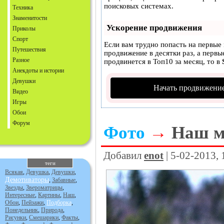
поисковых системах.
Техника
Знаменитости
Ускорение продвижения
Приколы
Спорт
Если вам трудно попасть на первые
Путешествия
продвижение в десятки раз, а первы
Разное
продвинется в Топ10 за месяц, то в
Анекдоты и истории
Девушки
Начать продвижение
Видео
Игры
Обои
Форум
Фото
→
Наш м
Добавил
enot
| 5-02-2013,
теги
Всякая
,
Девушка
,
Девушки
,
Демотиваторы
,
Забавные
,
Звезды
,
Звероматрицы
,
Интересные
,
Картины
,
Наш
,
Обои
,
Пейзажи
,
Подборка
,
Понедельник
,
Природа
,
Рисунки
,
Смешарики
,
Факты
,