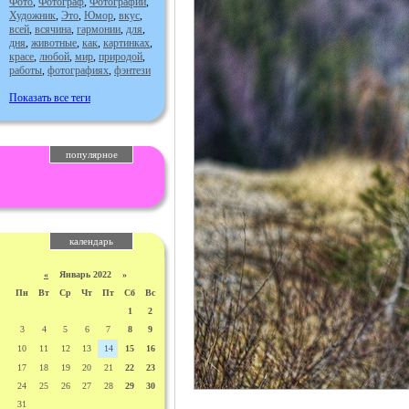
Фото
,
Фотограф
,
Фотографии
,
Художник
,
Это
,
Юмор
,
вкус
,
всей
,
всячина
,
гармонии
,
для
,
дня
,
животные
,
как
,
картинках
,
красе
,
любой
,
мир
,
природой
,
работы
,
фотографиях
,
фэнтези
Показать все теги
популярное
календарь
«
Январь 2022 »
Пн
Вт
Ср
Чт
Пт
Сб
Вс
1
2
3
4
5
6
7
8
9
10
11
12
13
14
15
16
17
18
19
20
21
22
23
24
25
26
27
28
29
30
31