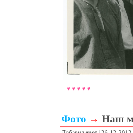
Фото
→
Наш м
Добавил
enot
| 26-12-2012