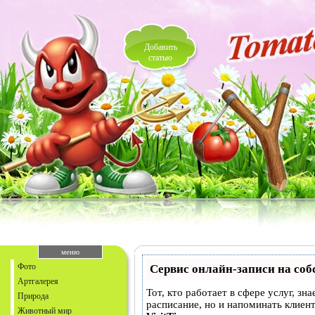
Добавить
статью
меню
Фото
Сервис онлайн-записи на соб
Артгалерея
Тот, кто работает в сфере услуг, зн
Природа
расписание, но и напоминать клие
Животный мир