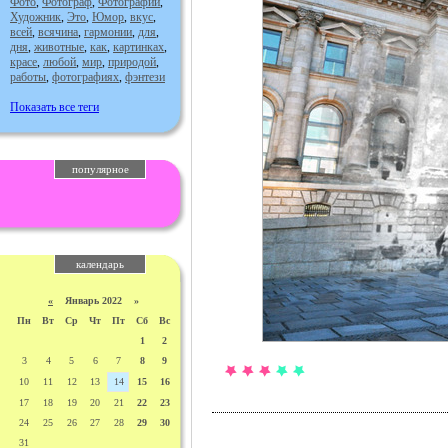
Фото
,
Фотограф
,
Фотографии
,
Художник
,
Это
,
Юмор
,
вкус
,
всей
,
всячина
,
гармонии
,
для
,
дня
,
животные
,
как
,
картинках
,
красе
,
любой
,
мир
,
природой
,
работы
,
фотографиях
,
фэнтези
Показать все теги
популярное
календарь
«
Январь 2022 »
Пн
Вт
Ср
Чт
Пт
Сб
Вс
1
2
3
4
5
6
7
8
9
10
11
12
13
14
15
16
17
18
19
20
21
22
23
24
25
26
27
28
29
30
31