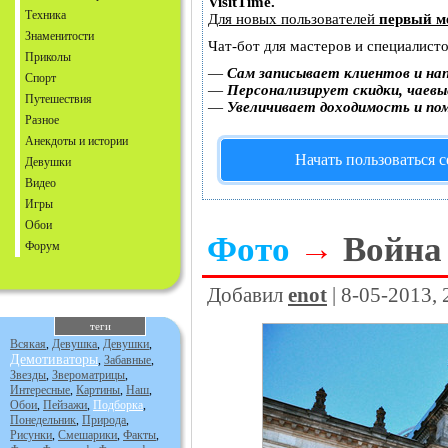
VisitTime.
Техника
Для новых пользователей
первый м
Знаменитости
Чат-бот для мастеров и специалист
Приколы
—
Сам записывает клиентов и на
Спорт
—
Персонализирует скидки, чаевы
Путешествия
—
Увеличивает доходимость и по
Разное
Анекдоты и истории
Начать пользоваться 
Девушки
Видео
Игры
Обои
Фото
→
Война
Форум
Добавил
enot
| 8-05-2013,
теги
Всякая
,
Девушка
,
Девушки
,
Демотиваторы
,
Забавные
,
Звезды
,
Звероматрицы
,
Интересные
,
Картины
,
Наш
,
Обои
,
Пейзажи
,
Подборка
,
Понедельник
,
Природа
,
Рисунки
,
Смешарики
,
Факты
,