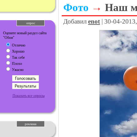
Фото
→
Наш м
Добавил
enot
| 30-04-2013
опрос
Оцените новый раздел сайта
"Обои"
Отлично
Хорошо
Так себе
Плохо
Ужасно
Показать все опросы
реклама