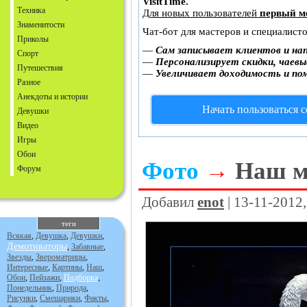
VisitTime.
Техника
Для новых пользователей
первый м
Знаменитости
Чат-бот для мастеров и специалист
Приколы
—
Сам записывает клиентов и на
Спорт
—
Персонализирует скидки, чаевы
Путешествия
—
Увеличивает доходимость и по
Разное
Анекдоты и истории
Начать пользоваться 
Девушки
Видео
Игры
Обои
Фото
→
Наш м
Форум
Добавил
enot
| 13-11-2012
теги
Всякая
,
Девушка
,
Девушки
,
Демотиваторы
,
Забавные
,
Звезды
,
Звероматрицы
,
Интересные
,
Картины
,
Наш
,
Обои
,
Пейзажи
,
Подборка
,
Понедельник
,
Природа
,
Рисунки
,
Смешарики
,
Факты
,