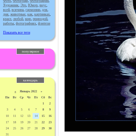
Фото
,
Фотограф
,
Фотографии
,
Художник
,
Это
,
Юмор
,
вкус
,
всей
,
всячина
,
гармонии
,
для
,
дня
,
животные
,
как
,
картинках
,
красе
,
любой
,
мир
,
природой
,
работы
,
фотографиях
,
фэнтези
Показать все теги
популярное
календарь
«
Январь 2022 »
Пн
Вт
Ср
Чт
Пт
Сб
Вс
1
2
3
4
5
6
7
8
9
10
11
12
13
14
15
16
17
18
19
20
21
22
23
24
25
26
27
28
29
30
31