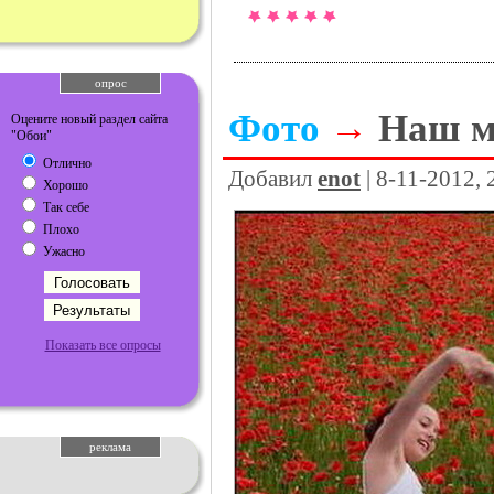
опрос
Фото
→
Наш м
Оцените новый раздел сайта
"Обои"
Отлично
Добавил
enot
| 8-11-2012,
Хорошо
Так себе
Плохо
Ужасно
Показать все опросы
реклама