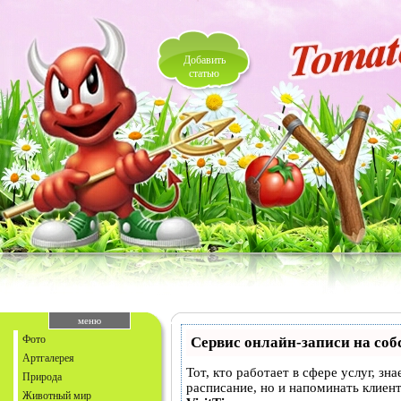
Добавить
статью
меню
Фото
Сервис онлайн-записи на соб
Артгалерея
Тот, кто работает в сфере услуг, зн
Природа
расписание, но и напоминать клие
Животный мир