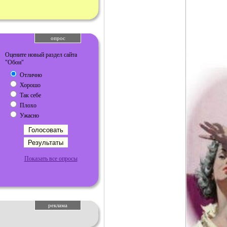
опрос
Оцените новый раздел сайта
"Обои"
Отлично
Хорошо
Так себе
Плохо
Ужасно
Показать все опросы
реклама