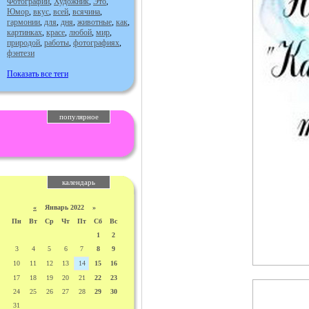
Фотографии
,
Художник
,
Это
,
Юмор
,
вкус
,
всей
,
всячина
,
гармонии
,
для
,
дня
,
животные
,
как
,
картинках
,
красе
,
любой
,
мир
,
природой
,
работы
,
фотографиях
,
фэнтези
Показать все теги
популярное
календарь
«
Январь 2022 »
Пн
Вт
Ср
Чт
Пт
Сб
Вс
1
2
3
4
5
6
7
8
9
10
11
12
13
14
15
16
17
18
19
20
21
22
23
24
25
26
27
28
29
30
31