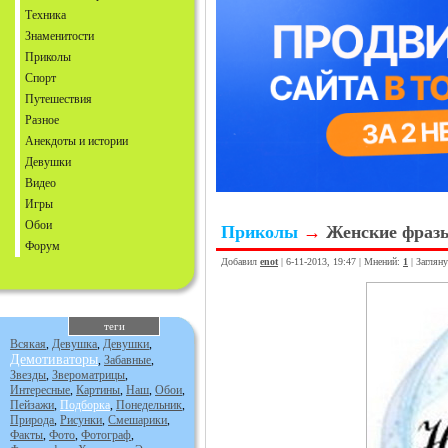
Техника
Знаменитости
Приколы
Спорт
Путешествия
Разное
Анекдоты и истории
Девушки
Видео
Игры
Обои
Приколы
→
Женские фраз
Форум
Добавил
enot
| 6-11-2013, 19:47 | Мнений:
1
| Заглян
теги
Всякая
,
Девушка
,
Девушки
,
Демотиваторы
,
Забавные
,
Звезды
,
Звероматрицы
,
Интересные
,
Картины
,
Наш
,
Обои
,
Пейзажи
,
Подборка
,
Понедельник
,
Природа
,
Рисунки
,
Смешарики
,
Факты
,
Фото
,
Фотограф
,