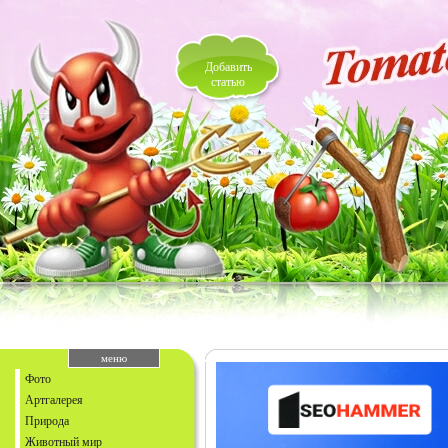
Добавить
статью
меню
Фото
Артгалерея
Природа
Животный мир