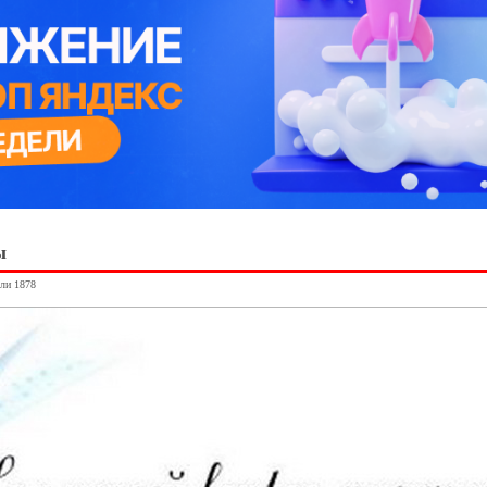
ы
ули 1878