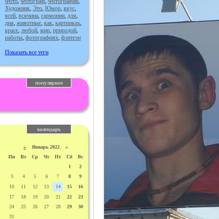
Фото
,
Фотограф
,
Фотографии
,
Художник
,
Это
,
Юмор
,
вкус
,
всей
,
всячина
,
гармонии
,
для
,
дня
,
животные
,
как
,
картинках
,
красе
,
любой
,
мир
,
природой
,
работы
,
фотографиях
,
фэнтези
Показать все теги
популярное
календарь
«
Январь 2022 »
Пн
Вт
Ср
Чт
Пт
Сб
Вс
1
2
3
4
5
6
7
8
9
10
11
12
13
14
15
16
17
18
19
20
21
22
23
24
25
26
27
28
29
30
31