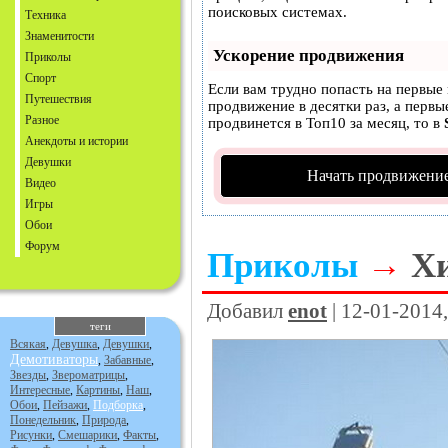
поисковых системах.
Техника
Знаменитости
Ускорение продвижения
Приколы
Спорт
Если вам трудно попасть на первые
Путешествия
продвижение в десятки раз, а первы
Разное
продвинется в Топ10 за месяц, то в
Анекдоты и истории
Девушки
Начать продвижение
Видео
Игры
Обои
Форум
Приколы
→
Х
Добавил
enot
| 12-01-2014
теги
Всякая
,
Девушка
,
Девушки
,
Демотиваторы
,
Забавные
,
Звезды
,
Звероматрицы
,
Интересные
,
Картины
,
Наш
,
Обои
,
Пейзажи
,
Подборка
,
Понедельник
,
Природа
,
Рисунки
,
Смешарики
,
Факты
,