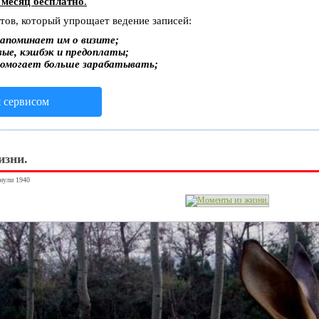
 месяц бесплатно
.
стов, который упрощает ведение записей:
апоминает им о визите;
вые, кэшбэк и предоплаты;
помогает больше зарабатывать;
я сервисом
изни.
янули 1940