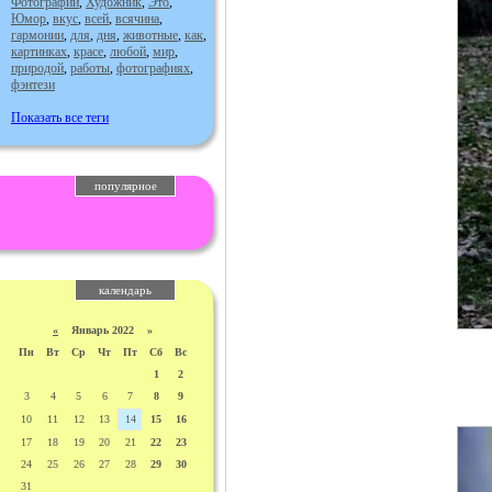
Фотографии
,
Художник
,
Это
,
Юмор
,
вкус
,
всей
,
всячина
,
гармонии
,
для
,
дня
,
животные
,
как
,
картинках
,
красе
,
любой
,
мир
,
природой
,
работы
,
фотографиях
,
фэнтези
Показать все теги
популярное
календарь
«
Январь 2022 »
Пн
Вт
Ср
Чт
Пт
Сб
Вс
1
2
3
4
5
6
7
8
9
10
11
12
13
14
15
16
17
18
19
20
21
22
23
24
25
26
27
28
29
30
31