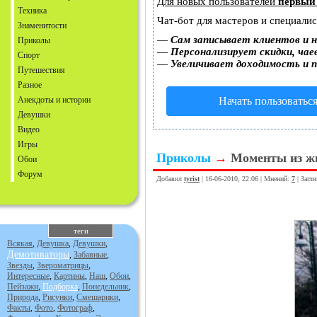
Для новых пользователей
первый
Техника
Чат-бот для мастеров и специали
Знаменитости
—
Сам записывает клиентов и н
Приколы
—
Персонализирует скидки, чае
Спорт
—
Увеличивает доходимость и 
Путешествия
Разное
Анекдоты и истории
Начать пользоватьс
Девушки
Видео
Игры
Приколы
→
Моменты из ж
Обои
Форум
Добавил
tyrist
| 16-06-2010, 22:06 | Мнений:
7
| Загл
теги
Всякая
,
Девушка
,
Девушки
,
Демотиваторы
,
Забавные
,
Звезды
,
Звероматрицы
,
Интересные
,
Картины
,
Наш
,
Обои
,
Пейзажи
,
Подборка
,
Понедельник
,
Природа
,
Рисунки
,
Смешарики
,
Факты
,
Фото
,
Фотограф
,