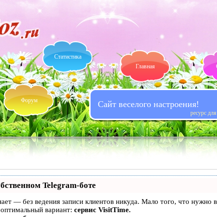
Статистика
Главная
Форум
Сайт веселого настроения!
ресурс дл
обственном Telegram-боте
 знает — без ведения записи клиентов никуда. Мало того, что нужно
 оптимальный вариант:
сервис VisitTime.