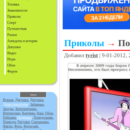
Техника
Знаменитости
Приколы
Спорт
Путешествия
Разное
Приколы
→
По
Анекдоты и истории
Девушки
Видео
Добавил
tyrist
| 9-01-2012,
Игры
Обои
Форум
теги
Всякая
,
Девушка
,
Девушки
,
Демотиваторы
,
Забавные
,
Звезды
,
Звероматрицы
,
Интересные
,
Картины
,
Наш
,
Обои
,
Пейзажи
,
Подборка
,
Понедельник
,
Природа
,
Рисунки
,
Смешарики
,
Факты
,
Фото
,
Фотограф
,