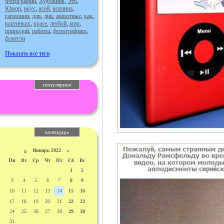
Фотографии
,
Художник
,
Это
,
Юмор
,
вкус
,
всей
,
всячина
,
гармонии
,
для
,
дня
,
животные
,
как
,
картинках
,
красе
,
любой
,
мир
,
природой
,
работы
,
фотографиях
,
фэнтези
Показать все теги
популярное
календарь
«
Январь 2022 »
Пн
Вт
Ср
Чт
Пт
Сб
Вс
1
2
3
4
5
6
7
8
9
10
11
12
13
14
15
16
17
18
19
20
21
22
23
24
25
26
27
28
29
30
31