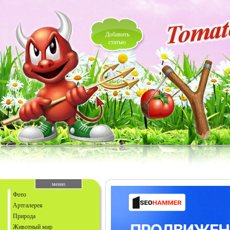
Добавить
статью
меню
Фото
Артгалерея
Природа
Животный мир