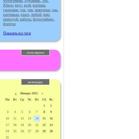
Фотографии
,
Художник
,
Это
,
Юмор
,
вкус
,
всей
,
всячина
,
гармонии
,
для
,
дня
,
животные
,
как
,
картинках
,
красе
,
любой
,
мир
,
природой
,
работы
,
фотографиях
,
фэнтези
Показать все теги
популярное
календарь
«
Январь 2022 »
Пн
Вт
Ср
Чт
Пт
Сб
Вс
1
2
3
4
5
6
7
8
9
10
11
12
13
14
15
16
17
18
19
20
21
22
23
24
25
26
27
28
29
30
31