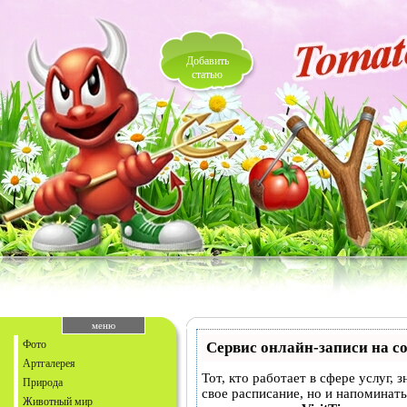
Добавить
статью
меню
Фото
Сервис онлайн-записи на с
Артгалерея
Тот, кто работает в сфере услуг, 
Природа
свое расписание, но и напоминат
Животный мир