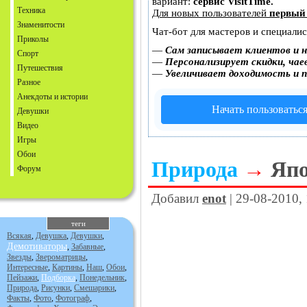
вариант:
сервис VisitTime.
Техника
Для новых пользователей
первый
Знаменитости
Чат-бот для мастеров и специали
Приколы
—
Сам записывает клиентов и н
Спорт
—
Персонализирует скидки, чае
Путешествия
—
Увеличивает доходимость и 
Разное
Анекдоты и истории
Начать пользоватьс
Девушки
Видео
Игры
Обои
Природа
→
Япо
Форум
Добавил
enot
| 29-08-2010,
теги
Всякая
,
Девушка
,
Девушки
,
Демотиваторы
,
Забавные
,
Звезды
,
Звероматрицы
,
Интересные
,
Картины
,
Наш
,
Обои
,
Пейзажи
,
Подборка
,
Понедельник
,
Природа
,
Рисунки
,
Смешарики
,
Факты
,
Фото
,
Фотограф
,