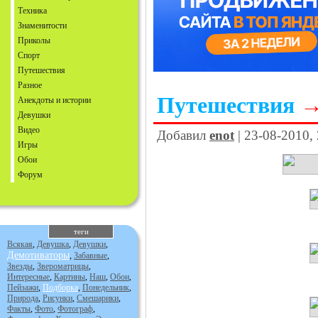
Техника
Знаменитости
Приколы
Спорт
Путешествия
Разное
Путешествия
Анекдоты и истории
Девушки
Видео
Добавил
enot
| 23-08-2010,
Игры
Обои
Форум
теги
Всякая
,
Девушка
,
Девушки
,
Демотиваторы
,
Забавные
,
Звезды
,
Звероматрицы
,
Интересные
,
Картины
,
Наш
,
Обои
,
Пейзажи
,
Подборка
,
Понедельник
,
Природа
,
Рисунки
,
Смешарики
,
Факты
,
Фото
,
Фотограф
,