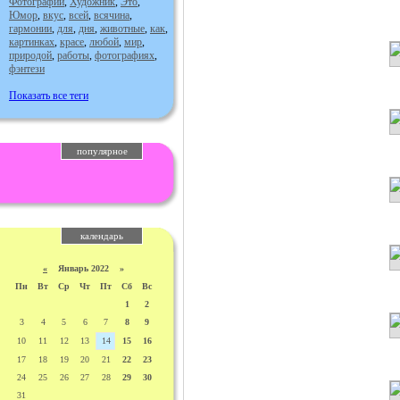
Фотографии
,
Художник
,
Это
,
Юмор
,
вкус
,
всей
,
всячина
,
гармонии
,
для
,
дня
,
животные
,
как
,
картинках
,
красе
,
любой
,
мир
,
природой
,
работы
,
фотографиях
,
фэнтези
Показать все теги
популярное
календарь
«
Январь 2022 »
Пн
Вт
Ср
Чт
Пт
Сб
Вс
1
2
3
4
5
6
7
8
9
10
11
12
13
14
15
16
17
18
19
20
21
22
23
24
25
26
27
28
29
30
31