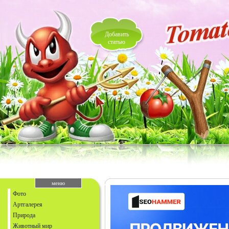
Добавить
статью
меню
Фото
Артгалерея
Природа
Животный мир