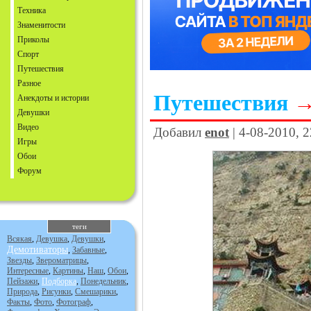
Техника
Знаменитости
Приколы
Спорт
Путешествия
Разное
Путешествия
Анекдоты и истории
Девушки
Видео
Добавил
enot
| 4-08-2010, 
Игры
Обои
Форум
теги
Всякая
,
Девушка
,
Девушки
,
Демотиваторы
,
Забавные
,
Звезды
,
Звероматрицы
,
Интересные
,
Картины
,
Наш
,
Обои
,
Пейзажи
,
Подборка
,
Понедельник
,
Природа
,
Рисунки
,
Смешарики
,
Факты
,
Фото
,
Фотограф
,