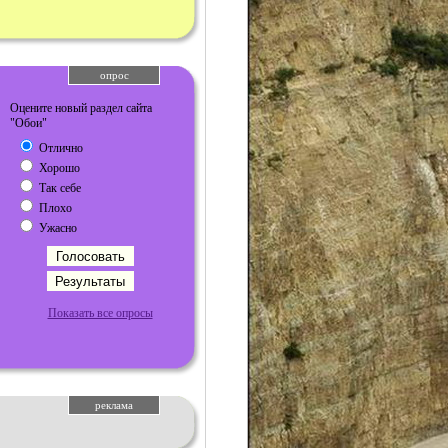
опрос
Оцените новый раздел сайта
"Обои"
Отлично
Хорошо
Так себе
Плохо
Ужасно
Показать все опросы
реклама