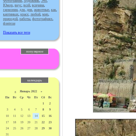
Фотографии
,
Художник
,
Это
,
Юмор
,
вкус
,
всей
,
всячина
,
гармонии
,
для
,
дня
,
животные
,
как
,
картинках
,
красе
,
любой
,
мир
,
природой
,
работы
,
фотографиях
,
фэнтези
Показать все теги
популярное
календарь
«
Январь 2022 »
Пн
Вт
Ср
Чт
Пт
Сб
Вс
1
2
3
4
5
6
7
8
9
10
11
12
13
14
15
16
17
18
19
20
21
22
23
24
25
26
27
28
29
30
31