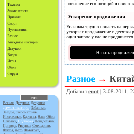
повышение его позиций в поисков
Техника
Знаменитости
Ускорение продвижения
Приколы
Спорт
Если вам трудно попасть на перв
Путешествия
ускоряет продвижение в десятки р
Разное
один запрос у вас не продвинется 
Анекдоты и истории
Девушки
Начать продвижен
Видео
Игры
Обои
Форум
Разное
→
Китай
Добавил
enot
| 3-08-2011, 
теги
Всякая
,
Девушка
,
Девушки
,
Демотиваторы
,
Забавные
,
Звезды
,
Звероматрицы
,
Интересные
,
Картины
,
Наш
,
Обои
,
Пейзажи
,
Подборка
,
Понедельник
,
Природа
,
Рисунки
,
Смешарики
,
Факты
,
Фото
,
Фотограф
,