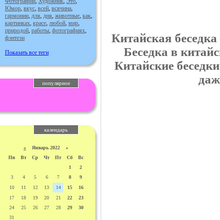
Фотографии
,
Художник
,
Это
,
Юмор
,
вкус
,
всей
,
всячина
,
гармонии
,
для
,
дня
,
животные
,
как
,
картинках
,
красе
,
любой
,
мир
,
природой
,
работы
,
фотографиях
,
Китайская беседка 
фэнтези
Беседка в китайс
Показать все теги
Китайские беседк
даж
популярное
календарь
«
Январь 2022 »
Пн
Вт
Ср
Чт
Пт
Сб
Вс
1
2
3
4
5
6
7
8
9
10
11
12
13
14
15
16
17
18
19
20
21
22
23
24
25
26
27
28
29
30
31