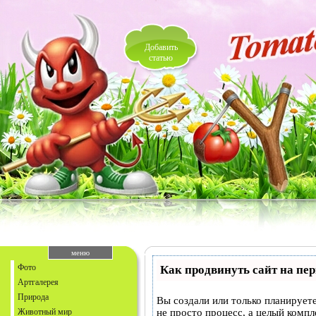
Добавить
статью
меню
Фото
Как продвинуть сайт на пе
Артгалерея
Природа
Вы создали или только планируете
Животный мир
не просто процесс, а целый комп