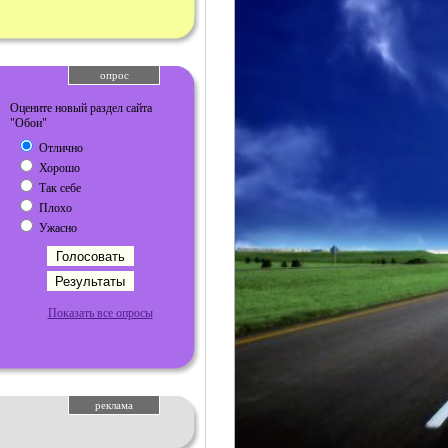
опрос
Оцените новый раздел сайта
"Обои"
Отлично
Хорошо
Так себе
Плохо
Ужасно
Показать все опросы
реклама