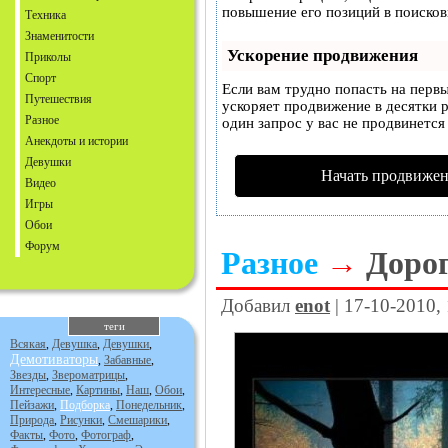
повышение его позиций в поисков
Техника
Знаменитости
Ускорение продвижения
Приколы
Спорт
Если вам трудно попасть на перв
Путешествия
ускоряет продвижение в десятки р
Разное
один запрос у вас не продвинется 
Анекдоты и истории
Девушки
Начать продвижен
Видео
Игры
Обои
Форум
Разное
→
Доро
Добавил
enot
| 17-10-2010,
теги
Всякая
,
Девушка
,
Девушки
,
Демотиваторы
,
Забавные
,
Звезды
,
Звероматрицы
,
Интересные
,
Картины
,
Наш
,
Обои
,
Пейзажи
,
Подборка
,
Понедельник
,
Природа
,
Рисунки
,
Смешарики
,
Факты
,
Фото
,
Фотограф
,