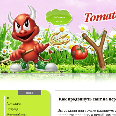
Добавить
статью
меню
Фото
Как продвинуть сайт на пе
Артгалерея
Природа
Вы создали или только планируете
Животный мир
не просто процесс, а целый комп