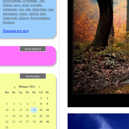
Фотографии
,
Художник
,
Это
,
Юмор
,
вкус
,
всей
,
всячина
,
гармонии
,
для
,
дня
,
животные
,
как
,
картинках
,
красе
,
любой
,
мир
,
природой
,
работы
,
фотографиях
,
фэнтези
Показать все теги
популярное
календарь
«
Январь 2022 »
Пн
Вт
Ср
Чт
Пт
Сб
Вс
1
2
3
4
5
6
7
8
9
10
11
12
13
14
15
16
17
18
19
20
21
22
23
24
25
26
27
28
29
30
31