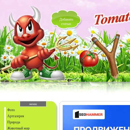
Добавить
статью
меню
Фото
Артгалерея
Природа
Животный мир