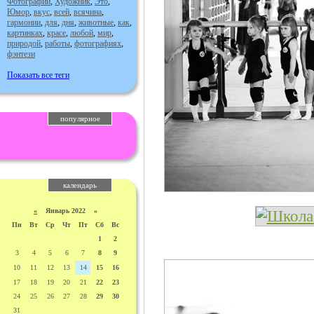
Фотографии
,
Художник
,
Это
,
Юмор
,
вкус
,
всей
,
всячина
,
гармонии
,
для
,
дня
,
животные
,
как
,
картинках
,
красе
,
любой
,
мир
,
природой
,
работы
,
фотографиях
,
фэнтези
Показать все теги
популярное
календарь
«
Январь 2022 »
Пн
Вт
Ср
Чт
Пт
Сб
Вс
1
2
3
4
5
6
7
8
9
10
11
12
13
14
15
16
17
18
19
20
21
22
23
24
25
26
27
28
29
30
31