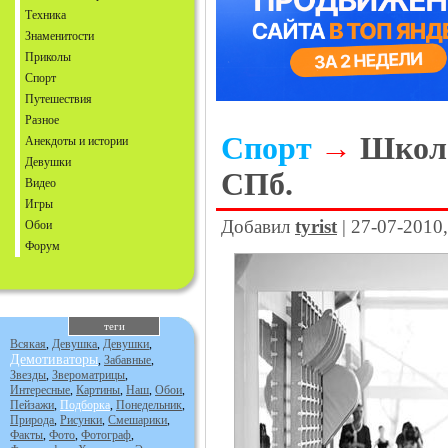
Техника
Знаменитости
Приколы
Спорт
Путешествия
Разное
Спорт
→
Школа
Анекдоты и истории
Девушки
СПб.
Видео
Игры
Добавил
tyrist
| 27-07-2010
Обои
Форум
теги
Всякая
,
Девушка
,
Девушки
,
Демотиваторы
,
Забавные
,
Звезды
,
Звероматрицы
,
Интересные
,
Картины
,
Наш
,
Обои
,
Пейзажи
,
Подборка
,
Понедельник
,
Природа
,
Рисунки
,
Смешарики
,
Факты
,
Фото
,
Фотограф
,