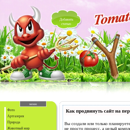
Добавить
статью
меню
Фото
Как продвинуть сайт на пе
Артгалерея
Природа
Вы создали или только планируете
Животный мир
не просто процесс, а целый комп