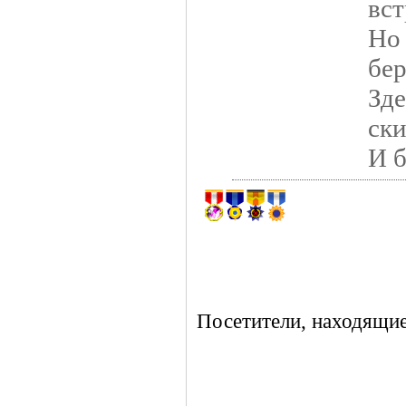
вст
Но 
бер
Зде
ски
И б
Посетители, находящие