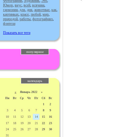
Фотографии
,
Художник
,
Это
,
Юмор
,
вкус
,
всей
,
всячина
,
гармонии
,
для
,
дня
,
животные
,
как
,
картинках
,
красе
,
любой
,
мир
,
природой
,
работы
,
фотографиях
,
фэнтези
Показать все теги
популярное
календарь
«
Январь 2022 »
Пн
Вт
Ср
Чт
Пт
Сб
Вс
1
2
3
4
5
6
7
8
9
10
11
12
13
14
15
16
17
18
19
20
21
22
23
24
25
26
27
28
29
30
31