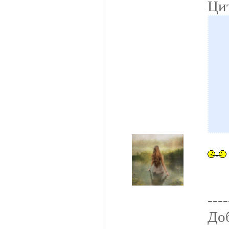
Цит
----
Доб