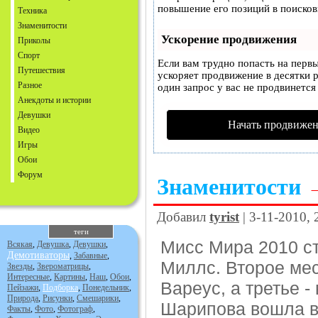
повышение его позиций в поисков
Техника
Знаменитости
Ускорение продвижения
Приколы
Спорт
Если вам трудно попасть на перв
Путешествия
ускоряет продвижение в десятки р
Разное
один запрос у вас не продвинется 
Анекдоты и истории
Девушки
Начать продвижен
Видео
Игры
Обои
Форум
Знаменитости
Добавил
tyrist
| 3-11-2010, 
теги
Мисс Мира 2010 с
Всякая
,
Девушка
,
Девушки
,
Демотиваторы
,
Забавные
,
Миллс. Второе ме
Звезды
,
Звероматрицы
,
Интересные
,
Картины
,
Наш
,
Обои
,
Вареус, а третье 
Пейзажи
,
Подборка
,
Понедельник
,
Природа
,
Рисунки
,
Смешарики
,
Шарипова вошла в
Факты
,
Фото
,
Фотограф
,